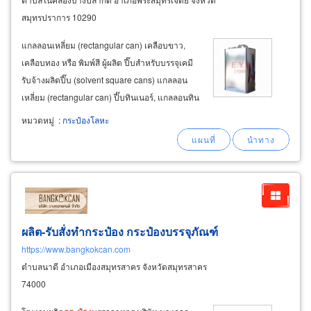
สมุทรปราการ 10290
แกลลอนเหลี่ยม (rectangular can) เคลือบขาว,
เคลือบทอง หรือ พิมพ์สี ผู้ผลิต ปี๊บสำหรับบรรจุเคมี
รับจ้างผลิตปี๊บ (solvent square cans) แกลลอน
เหลี่ยม (rectangular can) ปี๊บทินเนอร์, แกลลอนทิน
เนอร์, ปีีบแอลกอฮอล์, แกลลอนแอลกอฮอล์, ปี๊บ
หมวดหมู่
:
กระป๋องโลหะ
น้ำมันก๊าด, ปีีบน้ำมันสน, ปี๊บใส่ สี, แลคเกอร์, น้ำมัน
ชักแห้ง, ปี๊บใส่กาว,
กระป๋อง
ผลิต-รับสั่งทำกระป๋อง กระป๋องบรรจุภัณฑ์
https://www.bangkokcan.com
ตำบลนาดี อำเภอเมืองสมุทรสาคร จังหวัดสมุทรสาคร
74000