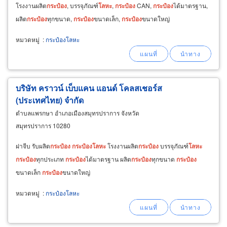
โรงงานผลิต
กระป๋อง
, บรรจุภัณฑ์
โลหะ
,
กระป๋อง
CAN,
กระป๋อง
ได้มาตรฐาน,
ผลิต
กระป๋อง
ทุกขนาด,
กระป๋อง
ขนาดเล็ก,
กระป๋อง
ขนาดใหญ่
หมวดหมู่
:
กระป๋องโลหะ
บริษัท คราวน์ เบ็บแคน แอนด์ โคลสเชอร์ส
(ประเทศไทย) จำกัด
ตำบลแพรกษา อำเภอเมืองสมุทรปราการ จังหวัด
สมุทรปราการ 10280
ฝาจีบ รับผลิต
กระป๋อง
กระป๋อง
โลหะ
โรงงานผลิต
กระป๋อง
บรรจุภัณฑ์
โลหะ
กระป๋อง
ทุกประเภท
กระป๋อง
ได้มาตรฐาน ผลิต
กระป๋อง
ทุกขนาด
กระป๋อง
ขนาดเล็ก
กระป๋อง
ขนาดใหญ่
หมวดหมู่
:
กระป๋องโลหะ