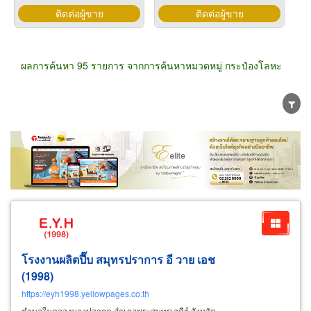
ติดต่อผู้ขาย
ติดต่อผู้ขาย
ผลการค้นหา 95 รายการ จากการค้นหาหมวดหมู่ กระป๋องโลหะ
ขายส่ง
ขายปลีก
ผู้ผลิต
ตัวแทนจัดจำหน่าย
ผู้ส่งออก/นำเข้า
ธุรกิจบริการ
โรงงานผลิตปี๊บ สมุทรปราการ อี วาย เอช
(1998)
https://eyh1998.yellowpages.co.th
ตำบลในคลองบางปลากด อำเภอพระสมุทรเจดีย์ จังหวัด