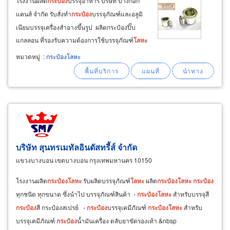
โรงงานผลิต
กระป๋อง
บรรจุอาหาร บริษัท บางกอก
แคนส์ จำกัด รับสั่งทำ
กระป๋อง
บรรจุภัณฑ์และอลูมิ
เนียมบรรจุเครื่องสำอางขึ้นรูป ผลิตกระป๋องปิ๊บ
แกลลอน ที่รองรับความต้องการใช้บรรจุภัณฑ์
โลหะ
ยินดีให้คำแนะนำที่ดีต่อลูกค้า ผู้ผลิต
กระป๋อง
โลหะ
หมวดหมู่
:
กระป๋องโลหะ
กระป๋อง
บรรจุภัณฑ์ใส่อาหารแบบฝาดึง (ฝา quik
peel,
บริษัท สุนทรเมทัลอินดัสทรี้ส์ จำกัด
แขวงบางบอน เขตบางบอน กรุงเทพมหานคร 10150
โรงงานผลิต
กระป๋อง
โลหะ
รับผลิตบรรจุภัณฑ์
โลหะ
ผลิต
กระป๋อง
โลหะ
กระป๋อง
ทุกชนิด ทุกขนาด ซึ่งนำไป บรรจุภัณฑ์สินค้า -
กระป๋อง
โลหะ
สำหรับบรรจุสี
กระป๋อง
สี กระป๋องสเปรย์ -
กระป๋อง
บรรจุเคมีภัณฑ์
กระป๋อง
โลหะ
สำหรับ
บรรจุเคมีภัณฑ์
กระป๋อง
น้ำมันเครื่อง ตลับยาขัดรองเท้า &nbsp