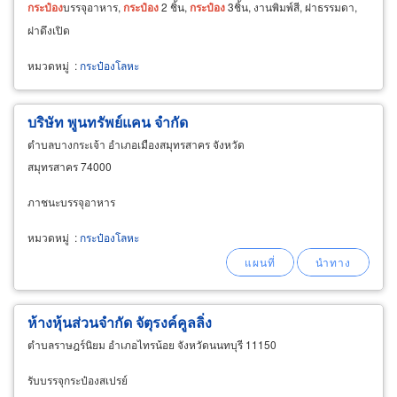
กระป๋อง
บรรจุอาหาร,
กระป๋อง
2 ชิ้น,
กระป๋อง
3ชิ้น, งานพิมพ์สี, ฝาธรรมดา,
ฝาดึงเปิด
หมวดหมู่
:
กระป๋องโลหะ
บริษัท พูนทรัพย์แคน จำกัด
ตำบลบางกระเจ้า อำเภอเมืองสมุทรสาคร จังหวัด
สมุทรสาคร 74000
ภาชนะบรรจุอาหาร
หมวดหมู่
:
กระป๋องโลหะ
ห้างหุ้นส่วนจำกัด จัตุรงค์คูลลิ่ง
ตำบลราษฎร์นิยม อำเภอไทรน้อย จังหวัดนนทบุรี 11150
รับบรรจุกระป๋องสเปรย์