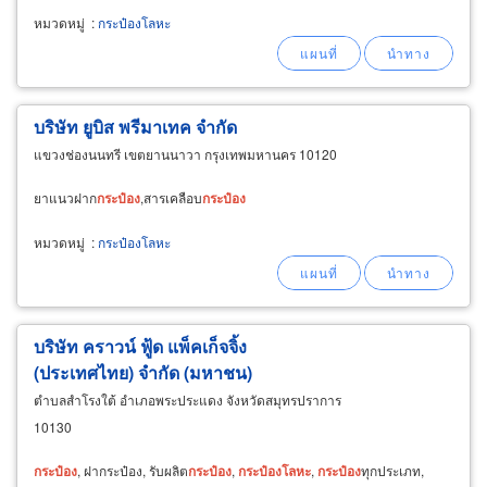
หมวดหมู่
:
กระป๋องโลหะ
บริษัท ยูบิส พรีมาเทค จำกัด
แขวงช่องนนทรี เขตยานนาวา กรุงเทพมหานคร 10120
ยาแนวฝาก
กระป๋อง
,สารเคลือบ
กระป๋อง
หมวดหมู่
:
กระป๋องโลหะ
บริษัท คราวน์ ฟู้ด แพ็คเก็จจิ้ง
(ประเทศไทย) จำกัด (มหาชน)
ตำบลสำโรงใต้ อำเภอพระประแดง จังหวัดสมุทรปราการ
10130
กระป๋อง
, ฝากระป๋อง, รับผลิต
กระป๋อง
,
กระป๋อง
โลหะ
,
กระป๋อง
ทุกประเภท,