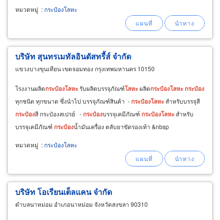
หมวดหมู่
:
กระป๋องโลหะ
บริษัท สุนทรเมทัลอินดัสทรี้ส์ จำกัด
แขวงบางขุนเทียน เขตจอมทอง กรุงเทพมหานคร 10150
โรงงานผลิต
กระป๋อง
โลหะ
รับผลิตบรรจุภัณฑ์
โลหะ
ผลิต
กระป๋อง
โลหะ
กระป๋อง
ทุกชนิด ทุกขนาด ซึ่งนำไป บรรจุภัณฑ์สินค้า -
กระป๋อง
โลหะ
สำหรับบรรจุสี
กระป๋อง
สี กระป๋องสเปรย์ -
กระป๋อง
บรรจุเคมีภัณฑ์
กระป๋อง
โลหะ
สำหรับ
บรรจุเคมีภัณฑ์
กระป๋อง
น้ำมันเครื่อง ตลับยาขัดรองเท้า &nbsp
หมวดหมู่
:
กระป๋องโลหะ
บริษัท โอเรียนเต็ลแคน จำกัด
ตำบลนาหม่อม อำเภอนาหม่อม จังหวัดสงขลา 90310