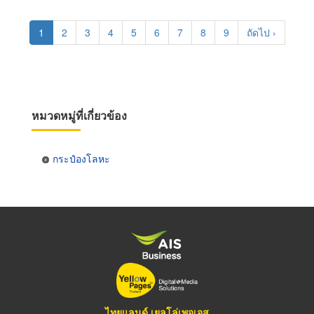
Pagination
Current
1
Page
2
Page
3
Page
4
Page
5
Page
6
Page
7
Page
8
Page
9
Next
ถัดไป ›
page
page
หมวดหมู่ที่เกี่ยวข้อง
กระป๋องโลหะ
ไทยแลนด์ เยลโล่เพจเจส