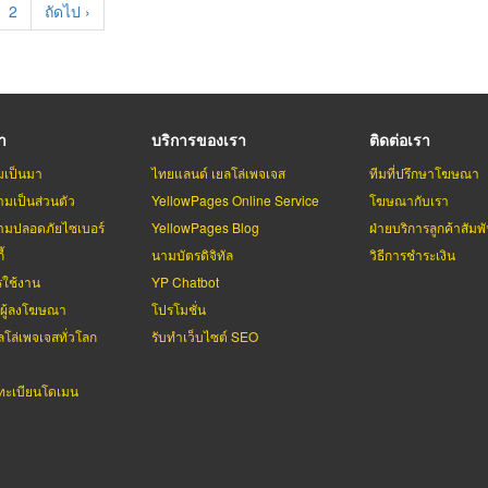
rent
Page
2
Next
ถัดไป ›
e
page
รา
บริการของเรา
ติดต่อเรา
มเป็นมา
ไทยแลนด์ เยลโล่เพจเจส
ทีมที่ปรึกษาโฆษณา
มเป็นส่วนตัว
YellowPages Online Service
โฆษณากับเรา
มปลอดภัยไซเบอร์
YellowPages Blog
ฝ่ายบริการลูกค้าสัมพั
้
นามบัตรดิจิทัล
วิธีการชำระเงิน
รใช้งาน
YP Chatbot
บผู้ลงโฆษณา
โปรโมชั่น
ลโล่เพจเจสทั่วโลก
รับทำเว็บไซต์ SEO
ะเบียนโดเมน