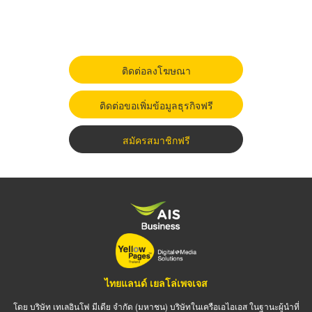
ติดต่อลงโฆษณา
ติดต่อขอเพิ่มข้อมูลธุรกิจฟรี
สมัครสมาชิกฟรี
ไทยแลนด์ เยลโล่เพจเจส
โดย บริษัท เทเลอินโฟ มีเดีย จำกัด (มหาชน) บริษัทในเครือเอไอเอส ในฐานะผู้นำที่