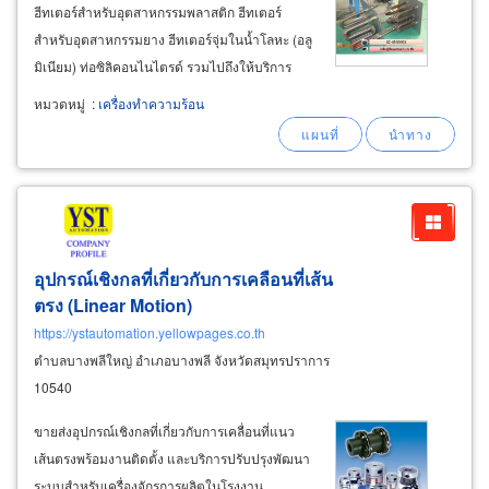
ฮีทเตอร์สำหรับอุตสาหกรรมพลาสติก ฮีทเตอร์
สำหรับอุตสาหกรรมยาง ฮีทเตอร์จุ่มในน้ำโลหะ (อลู
มิเนียม) ท่อซิลิคอนไนไตรด์ รวมไปถึงให้บริการ
คำนวณออกแบบงานให้ความร้อนทุกชนิด งาน
หมวดหมู่
:
เครื่องทำความร้อน
ระบบให้ความร้อนแก่แก๊สหรือของเหลว, งานระบบ
ลมร้อน, ระบบปรับอากาศ ahu สำหรับโรงงาน
อุตสาหกรรมที่ต้องการอุณหภูมิต่ำกว่า
อุปกรณ์เชิงกลที่เกี่ยวกับการเคลือนที่เส้น
ตรง (Linear Motion)
https://ystautomation.yellowpages.co.th
ตำบลบางพลีใหญ่ อำเภอบางพลี จังหวัดสมุทรปราการ
10540
ขายส่งอุปกรณ์เชิงกลที่เกี่ยวกับการเคลื่อนที่แนว
เส้นตรงพร้อมงานติดตั้ง และบริการปรับปรุงพัฒนา
ระบบสำหรับเครื่องจักรการผลิตในโรงงาน