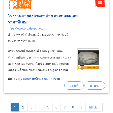
โรงงานขายส่งลวดตาข่าย ลวดสแตนเลส
ราคาพิเศษ
https://www.pipatsupply.com
ตำบลเทพารักษ์ อำเภอเมืองสมุทรปราการ จังหวัด
สมุทรปราการ 10270
บริษัท พิพัฒน์ ซัพพลายส์ จำกัด ผู้นำเข้าและ
จำหน่ายสินค้าประเภท ตะแกรงลวดสานสแตนเลส
ตะแกรงลวดสานกาวาไนซ์ ตะแกรงลวดสานทอง
เหลือง เหล็กและสแตนเลสแผ่นเจาะรู ลวดสานส
แตนเลส พลาสติกวิศวกรรม แมกกาไลท์ ปะเก็นอุต
หมวดหมู่
:
ตะแกรงเหล็กและลวดตาข่าย
สาหกรรมชนิดต่างๆ อุปกรณ์และอะไหล่หม้อน้ำ
อุตสาหกรรม ขายส่ง ขายปลีก แผ่นเหล็กและส
แตนเลสแผ่นเจาะรู
Pagination
Current
1
Page
2
Page
3
Page
4
Page
5
Page
6
Page
7
Page
8
Page
9
Next
ถัดไป ›
page
page