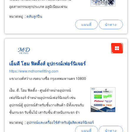
อุตสาหกรรมทุกประเภท อลูมิเนียมเฟรม
(aluminium frames) อลูมิเนียมโปรไฟล์ที่ใช้สำหรับ
หมวดหมู่
:
ตลับลูกปืน
ประกอบเป็นเครื่องจักร บอลสกรู (ball screw)
ground ball screw, dfi, dft, dfu
เอ็มดี โฮม ฟิตติ้งส์ อุปกรณ์เฟอร์นิเจอร์
https://www.mdhomefitting.com
แขวงวงศ์สว่าง เขตบางซื่อ กรุงเทพมหานคร 10800
เอ็ม. ดี. โฮม ฟิตติ้ง - ศูนย์จำหน่ายอุปกรณ์
เฟอร์นิเจอร์ จำหน่ายอุปกรณ์เฟอร์นิเจอร์ เช่น
อุปกรณ์ตู้ อุปกรณ์สำหรับชั้นวางสินค้า มีทั้งแขนรับ
ชั้นกระจก รับชั้นไม้ เสารับชั้น ตัวหนีบกระจก จำ
หน่ายเฟรมอลูมิเนียม มือจับโปรไฟล์อลูมิเนียม สีอลู
หมวดหมู่
:
อุปกรณ์และเครื่องใช้สำหรับผู้ผลิตเฟอร์นิเจอร์
มิเนียม สีดำ สีขาว สีเงินเงา สีทอง สีทองชมพู