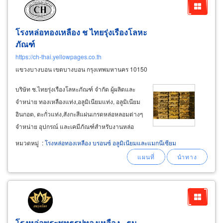
โรงหล่อทองเหลือง ช ไทยรุ่งเรืองโลหะ
ภัณฑ์
https://ch-thai.yellowpages.co.th
แขวงบางบอน เขตบางบอน กรุงเทพมหานคร 10150
บริษัท ช.ไทยรุ่งเรืองโลหะภัณฑ์ จำกัด ผู้ผลิตและ
จำหน่าย ทองเหลืองแท่ง,อลูมิเนียมแท่ง, อลูมิเนียม
อินกอต, ตะกั่วแท่ง,สังกะสีแผ่นเกรดหล่อหลอมต่างๆ
จำหน่าย อุปกรณ์ และเคมีภัณฑ์สำหรับงานหล่อ
โลหะ ทองเหลือง บลาสอินกอต (
brass
ingot) ตรา
หมวดหมู่
:
โรงหล่อทองเหลือง บรอนซ์ อลูมิเนียมและแมกนีเซียม
ch เนื้อเขียวและเหนียวแน่นเต็มก้อน สำหรับงาน
หล่อพระพุทธรูปงานหล่อประติมากรรม
โรงหล่อพระพุทธรูปทองเหลือง - ธน