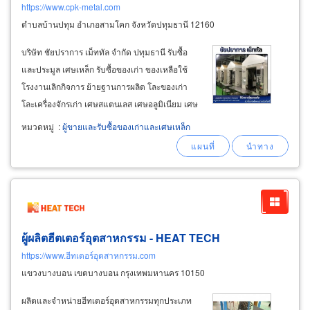
https://www.cpk-metal.com
ตำบลบ้านปทุม อำเภอสามโคก จังหวัดปทุมธานี 12160
บริษัท ชัยปราการ เม็ททัล จำกัด ปทุมธานี รับซื้อ
และประมูล เศษเหล็ก รับซื้อของเก่า ของเหลือใช้
โรงงานเลิกกิจการ ย้ายฐานการผลิต โละของเก่า
โละเครื่องจักรเก่า เศษสแตนเลส เศษอลูมิเนียม เศษ
ทองเหลือง เศษทองแดง คาร์ไบด์ โซล่าร์เซลล์
หมวดหมู่
:
ผู้ขายและรับซื้อของเก่าและเศษเหล็ก
เครื่องจักร solder dross อุปกรณ์อิเล็คทรอนิกส์
แบตเตอรี่ พร้อมใบอนุญาต
ผู้ผลิตฮีตเตอร์อุตสาหกรรม - HEAT TECH
https://www.ฮีทเตอร์อุตสาหกรรม.com
แขวงบางบอน เขตบางบอน กรุงเทพมหานคร 10150
ผลิตและจำหน่ายฮีทเตอร์อุตสาหกรรมทุกประเภท