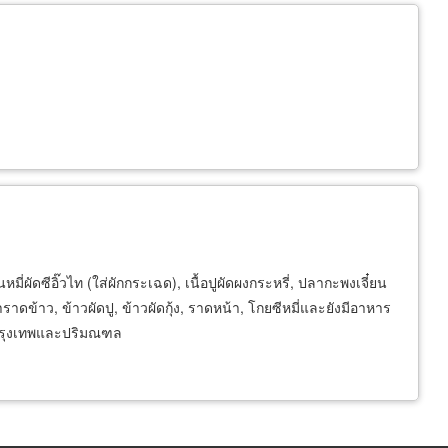
นหมี่ผัดซีอิ๊วไท (ใส่ผักกระเฉด), เนื้อปูผัดผงกระหรี่, ปลากะพงเจี๋ยน
าดข้าว, ข้าวผัดปู, ข้าวผัดกุ้ง, ราดหน้า, โกยซีหมี่และยังมีอาหาร
งกรุงเทพและปริมณฑล