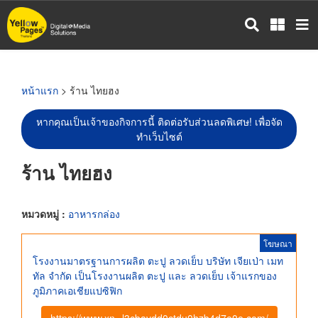
ข้าม
ไป
ยัง
เนื้อหา
หลัก
หน้าแรก
> ร้าน ไทยฮง
หากคุณเป็นเจ้าของกิจการนี้ ติดต่อรับส่วนลดพิเศษ! เพื่อจัด
ทำเว็บไซต์
ร้าน ไทยฮง
หมวดหมู่ :
อาหารกล่อง
โฆษณา
โรงงานมาตรฐานการผลิต ตะปู ลวดเย็บ บริษัท เจียเป่า เมท
ทัล จำกัด เป็นโรงงานผลิต ตะปู และ ลวดเย็บ เจ้าแรกของ
ภูมิภาคเอเชียแปซิฟิก
https://www.xn--l3cbavdd0ctdu0hzb4d7e0e.com/