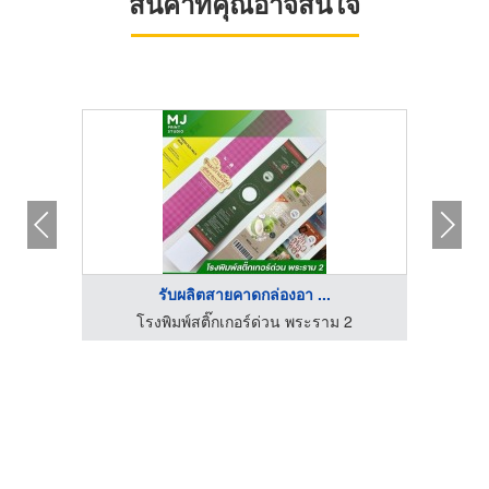
สินค้าที่คุณอาจสนใจ
รับผลิตสายคาดกล่องอา ...
โรงพิมพ์กล่องบรรจุภัณฑ์ ออฟเซ็ท - ไดมอนด์ พริ้นติ้ง
โรงพิมพ์สติ๊กเกอร์ด่วน พระราม 2