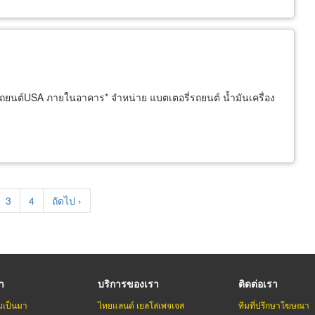
มล์รถยนต์USA ภายในอาคาร* จำหน่าย แบตเตอรี่รถยนต์ น้ำมันเครื่อง
e
Page
3
Page
4
Next
ถัดไป ›
page
รา
บริการของเรา
ติดต่อเรา
มเป็นมา
ไทยแลนด์ เยลโล่เพจเจส
ทีมที่ปรึกษาโฆษณา