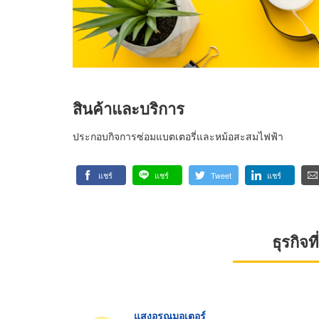
สินค้าและบริการ
ประกอบกิจการซ่อมแบตเตอรี่และหม้อสะสมไฟฟ้า
แชร์
แชร์
Tweet
แชร์
ธุรกิจ
แสงอรุณมอเตอร์