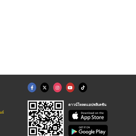
รถกรุงเทพ
อู่ซ่อมรถไฟฟ้าEV ใกล ...
เปลี่ยนแบตเตอรี่รถไฟ ...
อู่ซ่อมรถอุดมสุข - อู่สิตารา 2014
อู่ซ่อมรถยนต์ลาดพร้าว-เฟิร์ส เทส แอนด์ เซอร์วิส
เปลี่ยนแบตเตอรี่รถยนต์ด่วน 24 ชั่วโมง
ดาวน์โหลดแอปพลิเคชัน
นธ์