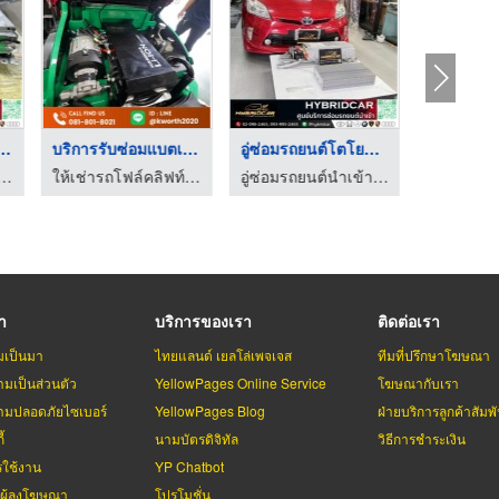
เตอรี่รถยนต์ไ ...
บริการรับซ่อมแบตเตอร ...
อู่ซ่อมรถยนต์โตโยต้า ...
อู่ซ่อม
ยนต์นำเข้าและรถยนต์ไฮบริด สายไหม
ให้เช่ารถโฟล์คลิฟท์ ขายรถโฟล์คลิฟท์ แบตเตอรี่รถโฟล์คลิฟท์
อู่ซ่อมรถยนต์นำเข้าและรถยนต์ไฮบริด สายไหม
รา
บริการของเรา
ติดต่อเรา
มเป็นมา
ไทยแลนด์ เยลโล่เพจเจส
ทีมที่ปรึกษาโฆษณา
มเป็นส่วนตัว
YellowPages Online Service
โฆษณากับเรา
มปลอดภัยไซเบอร์
YellowPages Blog
ฝ่ายบริการลูกค้าสัมพั
้
นามบัตรดิจิทัล
วิธีการชำระเงิน
รใช้งาน
YP Chatbot
บผู้ลงโฆษณา
โปรโมชั่น