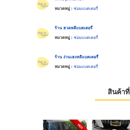
หมวดหมู่ :
ซ่อมแบตเตอรี่
ร้าน ฮวดหลีแบตเตอรี่
หมวดหมู่ :
ซ่อมแบตเตอรี่
ร้าน ง่วนเฮงหลีแบตเตอรี่
หมวดหมู่ :
ซ่อมแบตเตอรี่
สินค้า
HOT
HOT