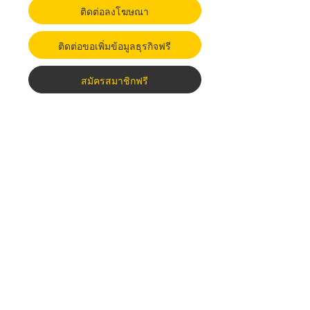
ติดต่อลงโฆษณา
ติดต่อขอเพิ่มข้อมูลธุรกิจฟรี
สมัครสมาชิกฟรี