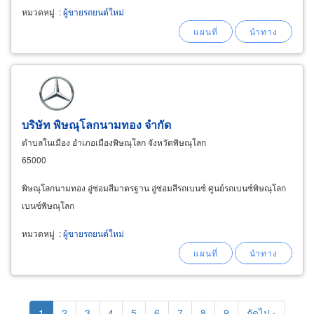
หมวดหมู่
:
ผู้ขายรถยนต์ใหม่
บริษัท พิษณุโลกนามทอง จำกัด
ตำบลในเมือง อำเภอเมืองพิษณุโลก จังหวัดพิษณุโลก
65000
พิษณุโลกนามทอง อู่ซ่อมสีมาตรฐาน อู่ซ่อมสีรถเบนซ์ ศูนย์รถเบนซ์พิษณุโลก
เบนซ์พิษณุโลก
หมวดหมู่
:
ผู้ขายรถยนต์ใหม่
Pagination
Current
1
Page
2
Page
3
Page
4
Page
5
Page
6
Page
7
Page
8
Page
9
Next
ถัดไป ›