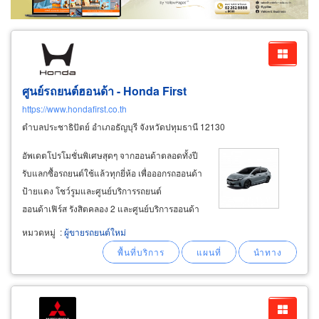
ศูนย์รถยนต์ฮอนด้า - Honda First
https://www.hondafirst.co.th
ตำบลประชาธิปัตย์ อำเภอธัญบุรี จังหวัดปทุมธานี 12130
อัพเดตโปรโมชั่นพิเศษสุดๆ จากฮอนด้าตลอดทั้งปี
รับแลกซื้อรถยนต์ใช้แล้วทุกยี่ห้อ เพื่อออกรถฮอนด้า
ป้ายแดง โชว์รูมและศูนย์บริการรถยนต์
ฮอนด้าเฟิร์ส รังสิตคลอง 2 และศูนย์บริการฮอนด้า
เฟิร์ส รามคำแหง รถเก๋ง honda – ขับสนุก
หมวดหมู่
:
ผู้ขายรถยนต์ใหม่
ประหยัดน้ำมัน คุ้มค่าทุกการใช้งาน honda city
(sedan) – ขนาดกะทัดรัด