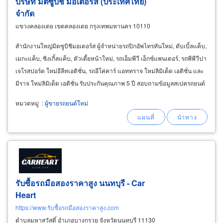
บริษัท มิตซูบิชิ มอเตอร์ส (ประเทศไทย)
จำกัด
แขวงคลองเตย เขตคลองเตย กรุงเทพมหานคร 10110
สำนักงานใหญ่มิตซูบิชิมอเตอร์ส ผู้จำหน่ายรถปิกอัพไทรทันใหม่, ดับเบิ้ลแค็บ,
เมกะแค็บ, ซิงเกิ้ลแค็บ, ตัวเตี้ยหน้าใหม่, รถเอ็มพีวี เอ็กซ์แพนเดอร์, รถพีพีวีปา
เจโรสปอร์ต ใหม่อีลีทเอดิชั่น, รถอีโค่คาร์ แอททราจ ใหม่ลิมิเต็ด เอดิชั่น และ
มิราจ ใหม่ลิมิเต็ด เอดิชั่น รับประกันคุณภาพ 5 ปี สอบถามข้อมูลสเปครถยนต์
และตัวแทนจำหน่ายได้
หมวดหมู่
:
ผู้ขายรถยนต์ใหม่
รับซื้อรถมือสองราคาสูง นนทบุรี - Car
Heart
https://www.รับซื้อรถมือสองราคาสูง.com
ตำบลมหาสวัสดิ์ อำเภอบางกรวย จังหวัดนนทบุรี 11130