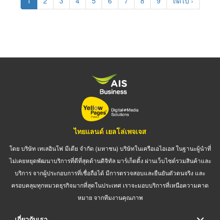
Current
1
Page
2
Page
3
Page
4
Page
5
Page
6
Page
7
Page
8
Page
9
Next
ถัดไป ›
page
page
ไทยแลนด์ เยลโล่เพจเจส
โดย บริษัท เทเลอินโฟ มีเดีย จำกัด (มหาชน) บริษัทในเครือเอไอเอส ในฐานะผู้นำที่
ไม่เคยหยุดพัฒนาบริการที่ดีที่สุดด้านดิจิทัล มาร์เก็ตติ้ง ผ่านเว็บไซต์รวมสินค้าและ
บริการ จากผู้ประกอบการที่เชื่อถือได้ มีการตรวจสอบและยืนยันตัวตนจริง และ
ครอบคลุมทุกหมวดธุรกิจมากที่สุดในประเทศ เราจะมอบบริการที่เหนือความคาด
หมาย จากทีมงานคุณภาพ
เกี่ยวกับเรา