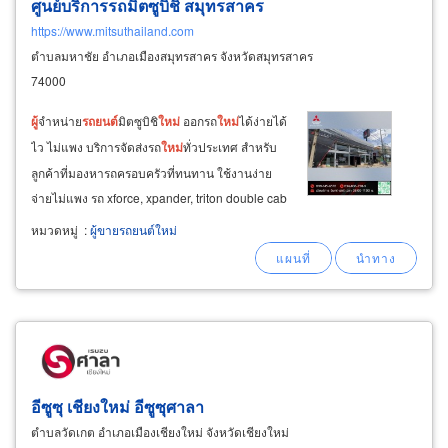
ศูนย์บริการรถมิตซูบิชิ สมุทรสาคร
https://www.mitsuthailand.com
ตำบลมหาชัย อำเภอเมืองสมุทรสาคร จังหวัดสมุทรสาคร
74000
ผู้
จำหน่าย
รถยนต์
มิตซูบิชิ
ใหม่
ออกรถ
ใหม่
ได้ง่ายได้
ไว ไม่แพง บริการจัดส่งรถ
ใหม่
ทั่วประเทศ สำหรับ
ลูกค้าที่มองหารถครอบครัวที่ทนทาน ใช้งานง่าย
จ่ายไม่แพง รถ xforce, xpander, triton double cab
4x2 สำหรับ
ผู้
ที่ต้องการรถใช้งาน on-road และใช้
หมวดหมู่
:
ผู้ขายรถยนต์ใหม่
งาน off-road ในชีวิตประจำวันและขับเที่ยว triton
athlete double
อีซูซุ เชียงใหม่ อีซูซุศาลา
ตำบลวัดเกต อำเภอเมืองเชียงใหม่ จังหวัดเชียงใหม่