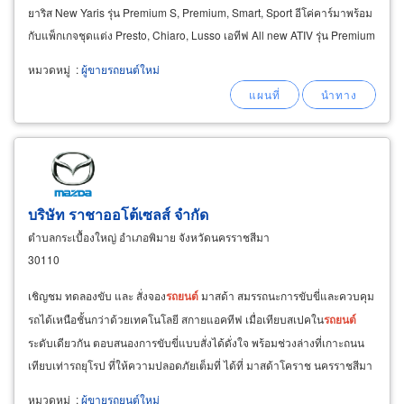
ยาริส New Yaris รุ่น Premium S, Premium, Smart, Sport อีโค่คาร์มาพร้อม
กับแพ็กเกจชุดแต่ง Presto, Chiaro, Lusso เอทีฟ All new ATIV รุ่น Premium
luxury
หมวดหมู่
:
ผู้ขายรถยนต์ใหม่
บริษัท ราชาออโต้เซลส์ จำกัด
ตำบลกระเบื้องใหญ่ อำเภอพิมาย จังหวัดนครราชสีมา
30110
เชิญชม ทดลองขับ และ สั่งจอง
รถยนต์
มาสด้า สมรรถนะการขับขี่และควบคุม
รถได้เหนือชั้นกว่าด้วยเทคโนโลยี สกายแอคทีฟ เมื่อเทียบสเปคใน
รถยนต์
ระดับเดียวกัน ตอบสนองการขับขี่แบบสั่งได้ดั่งใจ พร้อมช่วงล่างที่เกาะถนน
เทียบเท่ารถยุโรป ที่ให้ความปลอดภัยเต็มที่ ได้ที่ มาสด้าโคราช นครราชสีมา
พบกับโปรโมชั่นสุดพิเศษ สำหรับ
หมวดหมู่
:
ผู้ขายรถยนต์ใหม่