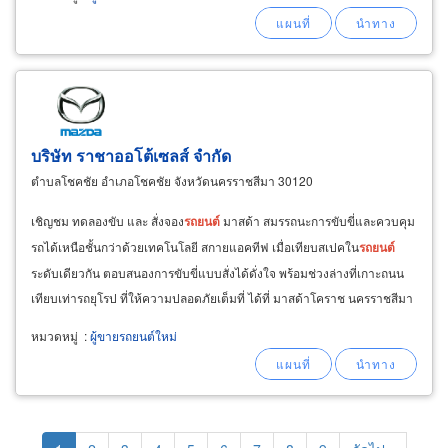
บริษัท ราชาออโต้เซลส์ จำกัด
ตำบลโชคชัย อำเภอโชคชัย จังหวัดนครราชสีมา 30120
เชิญชม ทดลองขับ และ สั่งจอง
รถยนต์
มาสด้า สมรรถนะการขับขี่และควบคุม
รถได้เหนือชั้นกว่าด้วยเทคโนโลยี สกายแอคทีฟ เมื่อเทียบสเปคใน
รถยนต์
ระดับเดียวกัน ตอบสนองการขับขี่แบบสั่งได้ดั่งใจ พร้อมช่วงล่างที่เกาะถนน
เทียบเท่ารถยุโรป ที่ให้ความปลอดภัยเต็มที่ ได้ที่ มาสด้าโคราช นครราชสีมา
พบกับโปรโมชั่นสุดพิเศษ สำหรับ
หมวดหมู่
:
ผู้ขายรถยนต์ใหม่
Pagination