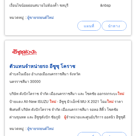
เงื่อนไขน้อยผ่อนสบายไม่ต้องค้ำ ชลบุรี &nbsp
หมวดหมู่
:
ผู้ขายรถยนต์ใหม่
ตัวแทนจำหน่ายรถ อีซูซุ โคราช
ตำบลในเมือง อำเภอเมืองนครราชสีมา จังหวัด
นครราชสีมา 30000
บริษัท ตังปักโคราช จำกัด เมืองนครราชสีมา และ โชคชัย ออกรถกระบะ
ใหม่
ป้ายแดง All-New ISUZU
ใหม่
- อีซูซุ มิวเอ็กซ์ MU-X 2021 โฉม
ใหม่
ราคา
พิเศษที่ บริษัท ตังปักโคราช จำกัด เมืองนครราชสีมา จอหอ สีคิ้ว โชคชัย
ด่านขุนทด และ อีซูซุตังปัก ชัยภูมิ
ผู้
จำหน่ายและศูนย์บริการ ออลนิว อีซูซุดี
แมคซ์
หมวดหมู่
:
ผู้ขายรถยนต์ใหม่