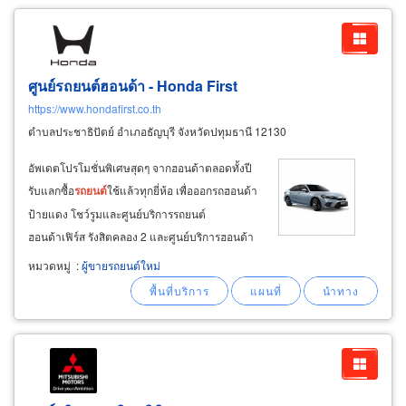
ศูนย์รถยนต์ฮอนด้า - Honda First
https://www.hondafirst.co.th
ตำบลประชาธิปัตย์ อำเภอธัญบุรี จังหวัดปทุมธานี 12130
อัพเดตโปรโมชั่นพิเศษสุดๆ จากฮอนด้าตลอดทั้งปี
รับแลกซื้อ
รถยนต์
ใช้แล้วทุกยี่ห้อ เพื่อออกรถฮอนด้า
ป้ายแดง โชว์รูมและศูนย์บริการรถยนต์
ฮอนด้าเฟิร์ส รังสิตคลอง 2 และศูนย์บริการฮอนด้า
เฟิร์ส รามคำแหง รถเก๋ง honda – ขับสนุก
หมวดหมู่
:
ผู้ขายรถยนต์ใหม่
ประหยัดน้ำมัน คุ้มค่าทุกการใช้งาน honda city
(sedan) – ขนาดกะทัดรัด