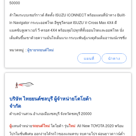
50000
ลำโพงระบบเซอร์ราวด์ ติดตั้ง ISUZU iCONNECT พร้อมแผนที่นำทาง Built-
in Navigator กระบะออฟโรด อีซูซุวีครอส ISUZU V-Cross Max 4X4 ดี
แมคซ์บลูเพาเวอร์ วี-ครอส 4X4 พร้อมลุยไปทุกที่ทั้งออนโรดและออฟโรด นั่ง
เต็มคันขึ้นเขาด้วยความมั่นใจเต็มแรง กระบะพันธุ์แรงดุดันเต็มอารมณ์เรซซิ่ง
ปิกอัพแรงพันธุ์แท้ตอบโจทย์
ผู้
รักความแรง
หมวดหมู่
:
ผู้ขายรถยนต์ใหม่
บริษัท ไทยยนต์ชลบุรี ผู้จำหน่ายโตโยต้า
จำกัด
ตำบลบ้านสวน อำเภอเมืองชลบุรี จังหวัดชลบุรี 20000
ผู้
แทนจำหน่าย
รถยนต์
ใหม่
โตโยต้า รุ่น
ใหม่
All New TOYOTA 2020 พร้อม
โปรโมชั่นพิเศษ ออกง่ายได้รถไวของแถมครบ จบตามโปร ผ่อนยาวดาวน์ต่ำ