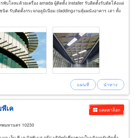
ับโลหะด้วยเครื่อง amada ผู้ติดตั้ง installer รับติดตั้งรับดัดโค้งแผ่
นิด รับติดตั้งกระจกอลูมิเนียม claddingงานหุ้มผนังอาคาร เสา ทั้ง
็มพีเค
แคตตาล็อก
เทพมหานคร 10230
จ.เอ็ม พี เค บิสซิเนส กรุ๊ป บริษัทผู้เชี่ยวชาญในบริการรับติดตั้ง