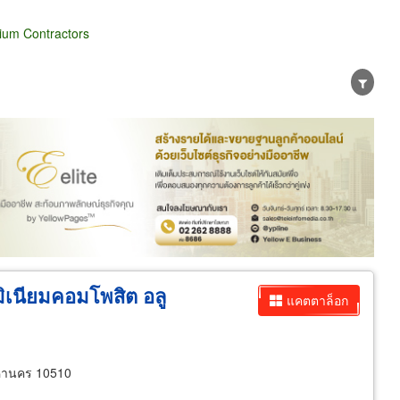
ium Contractors
น่าย
ผู้ส่งออก/นำเข้า
ธุรกิจบริการ
ูมิเนียมคอมโพสิต อลู
แคตตาล็อก
หานคร 10510