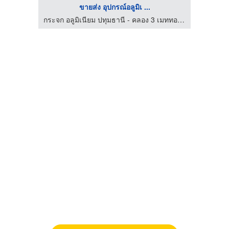
ขายส่ง อุปกรณ์อลูมิเ ...
กระจก อลูมิเนียม ปทุมธานี - คลอง 3 เมททอลกลาส
กระจก อลูมิเนียม ปทุมธานี - คลอง 3 เมททอลกลาส