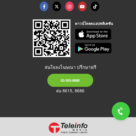
ดาวน์โหลดแอปพลิเคชัน
สนใจลงโฆษณา ปรึกษาฟรี
02-262-8888
ต่อ 8615, 8686