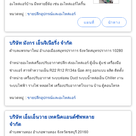
อะไหล่แอร์บ้าน มีหลายยี่ห้อ เช่น อะไหล่แอร์ไดกิ้น
(daikin), อะไหล่แอร์ไซโจเดนกิ (saijo
หมวดหมู่
:
ขายปลีกอุปกรณ์และอะไหล่แอร์
denki), อะไหล่แอร์แอลจี (lg), อะไหล่แอร์
บริษัท มังกร เอ็นจิเนียริ่ง จำกัด
ตำบลแพรกษาใหม่ อำเภอเมืองสมุทรปราการ จังหวัดสมุทรปราการ 10280
จำหน่ายอะไหล่เครื่องปรับอากาศปลีก-ส่งอะไหล่แอร์ ตู้เย็น ตู้แช่ เครื่องมือ
ช่างแอร์ สารทำความเย็น R22 R12 R134a น๊อต สกรู ออกแบบ ผลิต ติดตั้ง
จำหน่าย เครื่องปรับอากาศ ระบบท่อลม Duct ระบบน้ำหล่อเย็น Chiller งาน
ระบบไฟฟ้า รางไฟ หลอดไฟ เครื่องปรับอากาศโรงงาน บ้าน ตู้คอนโทรล
Control Box ห้องควบคุมอุณหภูมิและความชื้น
หมวดหมู่
:
ขายปลีกอุปกรณ์และอะไหล่แอร์
บริษัท เอ็มเอ็นวาย เทคนิคแอนด์ซัพพลาย
จำกัด
ตำบลพานทอง อำเภอพานทอง จังหวัดชลบุรี 20160