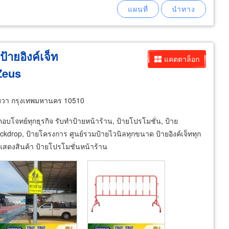
้ายอิงค์เจ็ท
แคตตาล็อก
 Zeus
วา กรุงเทพมหานคร 10510
บโจทย์ทุกธุรกิจ รับทำป้ายหน้าร้าน, ป้ายโปรโมชั่น, ป้าย
backdrop, ป้ายโครงการ ศูนย์รวมป้ายไวนิลทุกขนาด ป้ายอิงค์เจ็ททุก
แสดงสินค้า ป้ายโปรโมชั่นหน้าร้าน