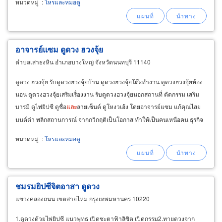
หมวดหมู่
:
โหรและหมอดู
อาจารย์แซม ดูดวง ฮวงจุ้ย
ตำบลเสาธงหิน อำเภอบางใหญ่ จังหวัดนนทบุรี 11140
ดูดวง ฮวงจุ้ย รับดูดวงฮวงจุ้ยบ้าน ดูดวงฮวงจุ้ยโต๊ะทำงาน ดูดวงฮวงจุ้ยห้อง
นอน ดูดวงฮวงจุ้ยเสริมเรื่องงาน รับดูดวงฮวงจุ้ยนอกสถานที่ ตัดกรรม เสริม
บารมี ดูไพ่ยิปซี ดูชื่อ
และ
ลายเซ็นต์ ดูโหงวเฮ้ง โดยอาจารย์แซม แก้คุณไสย
มนต์ดำ พลิกสถานการณ์ จากกวิกฤติเป็นโอกาส ทำให้เป็นคนเหนือคน ธุรกิจ
มีชื่อเสียงโด่งดัง มีผู้อุปถัมภ์
หมวดหมู่
:
โหรและหมอดู
ชมรมยิปซีจิตอาสา ดูดวง
แขวงคลองถนน เขตสายไหม กรุงเทพมหานคร 10220
1.ดูดวงด้วยไพ่ยิปซี แนวพุทธ เปิดชะตาฟ้าลิขิต เปิดกรรม2.ทายดวงจาก