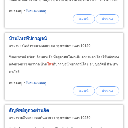
หมวดหมู่
:
โหรและหมอดู
บ้านโหรทีปกาญจน์
แขวงบางโคล่ เขตบางคอแหลม กรุงเทพมหานคร 10120
รับพยากรณ์ ปรับเปลี่ยนฮวงจุ้ย ที่อยู่อาศัยโหงวเฮ้ง ดวงชะตา โดยใช้หลักของ
พลังดวงดาว จักรวาล บ้าน
โหร
ทีปกาญจน์ พยากรณ์โดย อ.ปุญฉรัศมี ศิระประ
ภาภัสส์
หมวดหมู่
:
โหรและหมอดู
ธัญทิพย์ดูดวงผ่านจิต
แขวงรามอินทรา เขตคันนายาว กรุงเทพมหานคร 10230