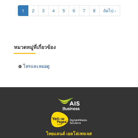
Pagination
Current
1
Page
2
Page
3
Page
4
Page
5
Page
6
Page
7
Page
8
Next
ถัดไป ›
page
page
หมวดหมู่ที่เกี่ยวข้อง
โหรและหมอดู
ไทยแลนด์ เยลโล่เพจเจส