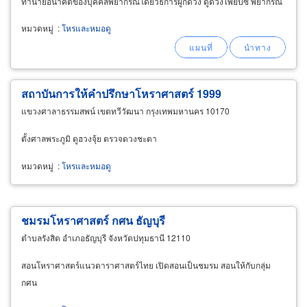
ทำนายอนาคตของบุคคลพยากรณ์โดยวิธีการผูกดวง ดูดวงไพ่ยิปซี พยากรณ์
ลายแทงชีวิตแต่ละช่วง ดูดวงการเงิน-รายรับ-รายจ่าย
หมวดหมู่
:
โหรและหมอดู
สถาบันการให้คำปรึกษาโหราศาสตร์ 1999
แขวงศาลาธรรมสพน์ เขตทวีวัฒนา กรุงเทพมหานคร 10170
ตั้งศาลพระภูมิ ดูฮวงจุ้ย ตรวจดวงชะตา
หมวดหมู่
:
โหรและหมอดู
ชมรมโหราศาสตร์ กศน ธัญบุรี
ตำบลรังสิต อำเภอธัญบุรี จังหวัดปทุมธานี 12110
สอนโหราศาสตร์แนวดาราศาสตร์ไทย เปิดสอนเป็นชมรม สอนให้กับกลุ่ม
กศน