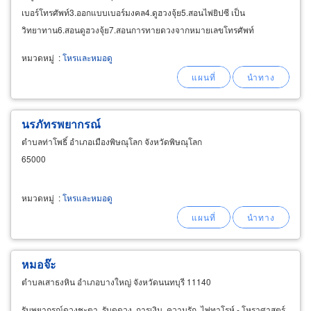
เบอร์โทรศัพท์3.ออกแบบเบอร์มงคล4.ดูฮวงจุ้ย5.สอนไพ่ยิปซี เป็น
วิทยาทาน6.สอนดูฮวงจุ้ย7.สอนการทายดวงจากหมายเลขโทรศัพท์
หมวดหมู่
:
โหรและหมอดู
นรภัทรพยากรณ์
ตำบลท่าโพธิ์ อำเภอเมืองพิษณุโลก จังหวัดพิษณุโลก
65000
หมวดหมู่
:
โหรและหมอดู
หมอจ๊ะ
ตำบลเสาธงหิน อำเภอบางใหญ่ จังหวัดนนทบุรี 11140
รับพยากรณ์ดวงชะตา, รับดูดวง, การเงิน, ความรัก, ไพ่ทาโรห์ - โหราศาสตร์