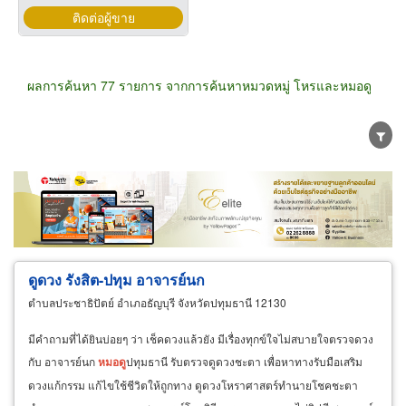
ติดต่อผู้ขาย
ผลการค้นหา 77 รายการ จากการค้นหาหมวดหมู่ โหรและหมอดู
ขายส่ง
ขายปลีก
ผู้ผลิต
ตัวแทนจัดจำหน่าย
ผู้ส่งออก/นำเข้า
ธุรกิจบริการ
ดูดวง รังสิต-ปทุม อาจารย์นก
ตำบลประชาธิปัตย์ อำเภอธัญบุรี จังหวัดปทุมธานี 12130
มีคำถามที่ได้ยินบ่อยๆ ว่า เช็คดวงแล้วยัง มีเรื่องทุกข์ใจไม่สบายใจตรวจดวง
กับ อาจารย์นก
หมอดู
ปทุมธานี รับตรวจดูดวงชะตา เพื่อหาทางรับมือเสริม
ดวงแก้กรรม แก้ไขใช้ชีวิตให้ถูกทาง ดูดวงโหราศาสตร์ทำนายโชคชะตา