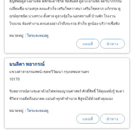
ธัญทิพย์ดูดวงผ่านจิต พลิกชะตาชีวิต จิตสัมผัส ดูดวง ผ่านจิต ลดวิบากกรรม
เปลี่ยนชื่อ-นามสกุล ลงนะสำเร็จ เสริมโชควาสนา เสริมโชคลาภ แก้กรรม ดู
ฤกษ์ทุกชนิด บวงสรวง ตั้งศาล ดูฮวงจุ้ยใน-นอกสถานที่ บ้านพัก โรงงาน
โรงแรม ห้องทำงาน ตกแต่งอย่างไรถึงจะรวย สำเร็จ ลูกน้อง-บริวารเชื่อฟัง
ท่านที่มีปัญหาเรื่องบ้าน โรงงาน
หมวดหมู่
:
โหรและหมอดู
มนลิตา พยากรณ์
แขวงศาลาธรรมสพน์ เขตทวีวัฒนา กรุงเทพมหานคร
10170
รับพยากรณ์ดวงชะตาด้วยไฟพรหมญาณศาสตร์ ศักดิ์สิทธิ์ ให้คุณหยั่งรู้ ชะตา
ชีวิตจากอดีตถึงอนาคต แม่นยำทุกคำทำนาย พิสูจน์ได้ด้วยตัวคุณเอง
หมวดหมู่
:
โหรและหมอดู