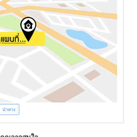
นำทาง