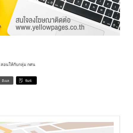
อนให้กับกลุ่ม กศน
อีเมล
พิมพ์