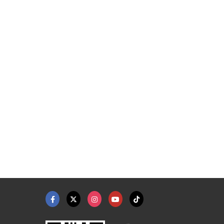
ดูดวงไพ่ยิปซี ปทุมคล ...
รับตรวจดวงชะตา รังสิ ...
ดูดวง รังสิต-ปทุม อาจารย์นก
ดูดวง รังสิต-ปทุม อาจารย์นก