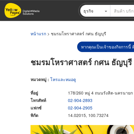
ข้าม
ธุรกิจ
ไป
ยัง
เนื้อหา
หลัก
หน้าแรก
> ชมรมโหราศาสตร์ กศน ธัญบุรี
หากคุณเป็นเจ้าของกิจการนี้ ต
ชมรมโหราศาสตร์ กศน ธัญบุรี
หมวดหมู่ :
โหรและหมอดู
ที่อยู่
178/260 หมู่ 4 ถนนรังสิต-นครนายก 
โทรศัพท์
02-904-2893
แฟกซ์
02-904-2905
พิกัด
14.02015, 100.73274