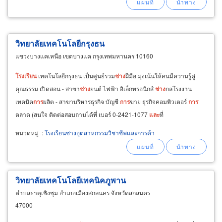
วิทยาลัยเทคโนโลยีกรุงธน
แขวงบางแคเหนือ เขตบางแค กรุงเทพมหานคร 10160
โรงเรียน
เทคโนโลยีกรุงธน เป็นศูนย์รวม
ช่าง
ฝีมือ มุ่งเน้นให้คนมีความรู้คู่
คุณธรรม เปิดสอน - สาขา
ช่าง
ยนต์ ไฟฟ้า อิเล็กทรอนิกส์
ช่าง
กลโรงงาน
เทคนิค
การ
ผลิต - สาขาบริหารธุรกิจ บัญชี
การ
ขาย ธุรกิจคอมพิวเตอร์
การ
ตลาด (สนใจ ติดต่อสอบถามได้ที่ เบอร์ 0-2421-1077
และ
ที่
www.krungthon.ac.th)
หมวดหมู่
:
โรงเรียนช่างอุตสาหกรรมวิชาชีพและการค้า
วิทยาลัยเทคโนโลยีเทคนิคภูพาน
ตำบลธาตุเชิงชุม อำเภอเมืองสกลนคร จังหวัดสกลนคร
47000