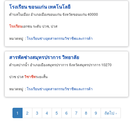
โรงเรียน ขอนแก่น เทคโนโลยี
ตำบลในเมือง อำเภอเมืองขอนแก่น จังหวัดขอนแก่น 40000
โรงเรียน
เอกชน ระดับ ปวช, ปวส
หมวดหมู่
:
โรงเรียนช่างอุตสาหกรรมวิชาชีพและการค้า
สารพัดช่างสมุทรปราการ วิทยาลัย
ตำบลปากน้ำ อำเภอเมืองสมุทรปราการ จังหวัดสมุทรปราการ 10270
ปวช ปวส
วิชาชีพ
ระยะสั้น
หมวดหมู่
:
โรงเรียนช่างอุตสาหกรรมวิชาชีพและการค้า
Pagination
Current
1
Page
2
Page
3
Page
4
Page
5
Page
6
Page
7
Page
8
Page
9
Next
ถัดไป ›
page
page