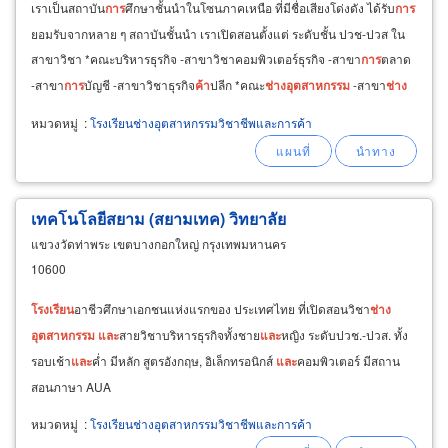
เราเป็นสถาบัน
การ
ศึกษาชั้นนำในโซนภาคเหนือ ที่มีชื่อเสียงโด่งดัง ได้รับ
การ
ยอมรับจากหลาย ๆ สถาบันชั้นนำ เราเปิดสอนตั้งแต่ ระดับชั้น ปวช-ปวส ใน
สาขาวิชา *คณะบริหารธุรกิจ -สาขาวิชาคอมพิวเตอร์ธุรกิจ -สาขา
การ
ตลาด
-สาขา
การ
บัญชี -สาขาวิชาธุรกิจ
ค้า
ปลีก *คณะ
ช่าง
อุตสาหกรรม
-สาขา
ช่าง
เทคนิคยานยนต์ -สาขาช่างไฟฟ้ากำลัง
หมวดหมู่
:
โรงเรียนช่างอุตสาหกรรมวิชาชีพและการค้า
เทคโนโลยีสยาม (สยามเทค) วิทยาลัย
แขวงวัดท่าพระ เขตบางกอกใหญ่ กรุงเทพมหานคร
10600
โรงเรียน
อาชีวศึกษาเอกชนแห่งแรกของ ประเทศไทย ที่เปิดสอนวิชา
ช่าง
อุตสาหกรรม
และ
สายวิชาบริหารธุรกิจทั้งชาย
และ
หญิง ระดับปวช.-ปวส. ทั้ง
รอบเช้า
และ
ค่ำ มีหลัก สูตรอังกฤษ, อิเล็กทรอนิกส์
และ
คอมพิวเตอร์ มีสถาน
สอนภาษา AUA
หมวดหมู่
:
โรงเรียนช่างอุตสาหกรรมวิชาชีพและการค้า