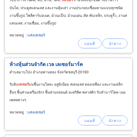
บันได, ประตูสแตนเลส และงานหุ้มเสา งานประกอบเชื่อมตามแบบทุกชนิด
งานขึ้นรูป โพลีคาร์บอเนต, ม้วนแป๊ป, ม้วนแผ่น, ตัด พับเหล็ก, ประตูรั้ว, งานส
แตนเลส, งานเชื่อม, งานขึ้นรูป
หมวดหมู่
:
แสงเลเซอร์
ห้างหุ้นส่วนจำกัด เวล เลเซอร์มาร์ค
ตำบลมาบโป่ง อำเภอพานทอง จังหวัดชลบุรี 20160
รับยิง
เลเซอร์
บนชิ้นงานโลหะ อลูมิเนียม สเตนเลส ทองเหลือง และงานเหล็ก
อื่นๆ ชิ้นส่วนเครื่องจักร ชิ้นส่วนรถยนต์ อะคริลิค พลาสติก รับทำบาร์โคด เนม
เพลทต่างๆ
หมวดหมู่
:
แสงเลเซอร์