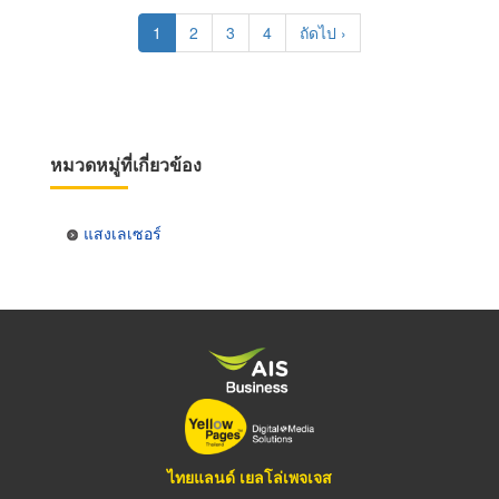
Pagination
Current
1
Page
2
Page
3
Page
4
Next
ถัดไป ›
page
page
หมวดหมู่ที่เกี่ยวข้อง
แสงเลเซอร์
ไทยแลนด์ เยลโล่เพจเจส