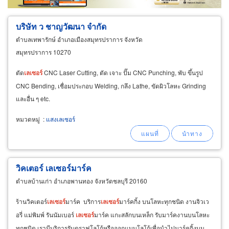
ผู้ส่งออก/นำเข้า
ธุรกิจบริการ
บริษัท ว ชาญวัฒนา จำกัด
ตำบลเทพารักษ์ อำเภอเมืองสมุทรปราการ จังหวัด
สมุทรปราการ 10270
ตัด
เลเซอร์
CNC Laser Cutting, ตัด เจาะ ปั๊ม CNC Punching, พับ ขึ้นรูป
CNC Bending, เชื่อมประกอบ Welding, กลึง Lathe, ขัดผิวโลหะ Grinding
และอื่น ๆ etc.
หมวดหมู่
:
แสงเลเซอร์
วิคเตอร์ เลเซอร์มาร์ค
ตำบลบ้านเก่า อำเภอพานทอง จังหวัดชลบุรี 20160
ร้านวิคเตอร์
เลเซอร์
มาร์ค บริการ
เลเซอร์
มาร์คกิ้ง บนโลหะทุกชนิด งานจิวเว
อรี่ แม่พิมพ์ รันนัมเบอร์
เลเซอร์
มาร์ค แกะสลักบนเหล็ก รับมาร์คงานบนโลหะ
ทุกชนิด เรามีบริการรับดราฟโลโก้หรือออกแบบโลโก้เพื่อนำไปมาร์คกิ้งบน