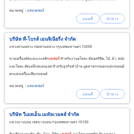
พลาสวู๊ด อลูมิเนียม โลโก้ งานป้ายโฆษณา
หมวดหมู่
:
แสงเลเซอร์
บริษัท ที-โบรส์ เอนจิเนียริ่ง จำกัด
แขวงสวนหลวง เขตสวนหลวง กรุงเทพมหานคร 10250
ขายเครื่องตัดและแกะสลัก
เลเซอร์
สำหรับงานอโลหะ ตัดอคริลิค, ไม้, ผ้า, หนัง
และโลหะ ตัดเหล็กสแตนเลส สำหรับธุรกิจทำป้าย อุตสาหกรรมตกแต่งรถยนต์
ตกแต่งเครื่องเสียงรถยนต์
หมวดหมู่
:
แสงเลเซอร์
บริษัท วีเอสเอ็น เมทัลเวอคส์ จำกัด
แขวงบางบอน เขตบางบอน กรุงเทพมหานคร 10150
รับบริการงานตัด, พับ, ม้วน, วีคัท,
เลเซอร์
งานโลหะทุกชนิด รับงานราว