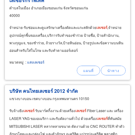
เลเซอร์กราฟเทค
ตำบลในเมือง อำเภอเมืองขอนแก่น จังหวัดขอนแก่น
40000
จำหน่าย-รับซ่อมและดูแลรักษาเครื่องตัดและแกะสลักด้วย
เลเซอร์
,จำหน่าย
อุปกรณ์ทุกชิ้นของเครื่อง,บริการรับทำของชำร่วย ป้ายชื่อ, ป้ายสำนักงาน,
พวงกุญแจ, ของชำร่วย, ถ้วยรางวัล,ป้ายหินอ่อน, ป้ายรูปและข้อความบนหิน
อ่อนสำหรับใส่ในโกษ และรับทำตามออร์เดอร์
หมวดหมู่
:
แสงเลเซอร์
บริษัท คนไทยเลเซอร์ 2012 จำกัด
แขวงบางบอน เขตบางบอน กรุงเทพมหานคร 10150
รับจ้างยิง
เลเซอร์
รับมาร์คกิ้งงาน ด้วยเครื่อง
เลเซอร์
Fiber Laser และ เครื่อง
LASER YAG ของอเมริกา และรับตัดงานทั่วไป ด้วยเครื่อง
เลเซอร์
ที่ทันสมัย
MITSUBISHI LASER หลากหลายขนาด ตัดงานด้วย CNC ROUTER ทำตัว
อักษรโลหะและกล่องไฟ และตัวอักษร อะคริลิค แปรรูปอะคริลิค พลาสติก