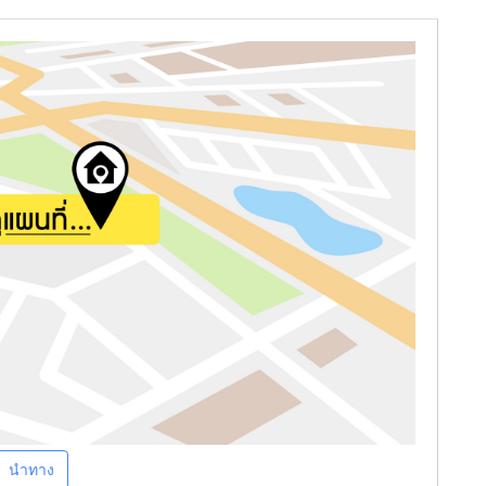
นำทาง