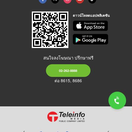
ดาวน์โหลดแอปพลิเคชัน
สนใจลงโฆษณา ปรึกษาฟรี
02-262-8888
ต่อ 8615, 8686