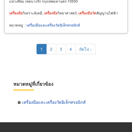
แขวงสีลม เขตบางรัก กรุงเทพมหานคร 10500
เครื่อง
มือ
วิเคราะห์เคมี,
เครื่อง
มือ
วิทยาศาสตร์,
เครื่อง
มือ
วัด
สัญญานไฟฟ้า
หมวดหมู่
:
เครื่องมือและเครื่องวัดอิเล็กทรอนิกส์
Pagination
Current
1
Page
2
Page
3
Page
4
Next
ถัดไป ›
page
page
หมวดหมู่ที่เกี่ยวข้อง
เครื่องมือและเครื่องวัดอิเล็กทรอนิกส์