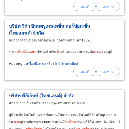
บริษัท วีก้า อินสตรูเมนเทชั่น คอร์ปอเรชั่น
(ไทยแลนด์) จำกัด
แขวงลาดกระบัง เขตลาดกระบัง กรุงเทพมหานคร 10520
ขาย
เครื่อง
มือ
และ
อุปกรณ์สำหรับ
วัด
หรือตรวจสอบความดัน
และ
อุณหภูมิ
หมวดหมู่
:
เครื่องมือและเครื่องวัดอิเล็กทรอนิกส์
บริษัท คีย์เอ็นซ์ (ไทยแลนด์) จำกัด
แขวงบางกะปิ เขตห้วยขวาง กรุงเทพมหานคร 10310
ผู้นำระดับโลกในด้านการพัฒนานวัตกรรม ระบบอัตโนมัติสำหรับสุตสาหกร
รม
และ
อุปกรณ์การตรวจสอบ รวมจนถึง
เครื่อง
อ่านบาร์โค้ด เลเซอร์มาร์กเกอร์
ระบบวิชัน
เครื่อง
มือ
วัด
ไมโครสโคป เซนเซอร์
และ
เครื่อง
กำจัดไฟฟ้าสถิต