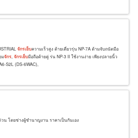
USTRIAL
จักร
เย็บ
ความเร็วสูง ด้ายเดี่ยวรุ่น NP-7A ด้ามจับถนัดมือ
อม
จักร
,
จักร
เย็บ
มือถือด้ายคู่ ร่น NP-3 II ใช้งานง่าย เพียงปลายนิ้ว
น A6-S2L (DS-6WAC),
มด่วน โดยช่างผู้ชำนาญงาน ราคาเป็นกันเอง