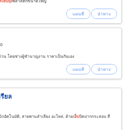
ร
เย็บ
ถุง
พลาสติกขนาดใหญ่
40
มด่วน โดยช่างผู้ชำนาญงาน ราคาเป็นกันเอง
ทรียล
นักอัตโนมัติ, สายพานลำเลียง อะไหล่, ด้าย
เย็บ
ปิดปากกระสอบ สี