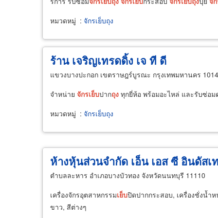
ริการ รับซ่อม
จักร
เย็บ
ถุง
จักร
เย็บ
กระสอบ
จักร
เย็บ
ถุง
ปุ๋ย
จัก
หมวดหมู่
:
จักรเย็บถุง
ร้าน เจริญเทรดดิ้ง เจ ที ดี
แขวงบางปะกอก เขตราษฎร์บูรณะ กรุงเทพมหานคร 101
จำหน่าย
จักร
เย็บ
ปาก
ถุง
ทุกยี่ห้อ พร้อมอะไหล่ และรับซ่อ
หมวดหมู่
:
จักรเย็บถุง
ห้างหุ้นส่วนจำกัด เอ็น เอส ซี อินดัสเ
ตำบลละหาร อำเภอบางบัวทอง จังหวัดนนทบุรี 11110
เครื่องจักรอุตสาหกรรม
เย็บ
ปิดปากกระสอบ, เครื่องชั่งน้ำห
ขาว, สีต่างๆ