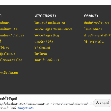
รา
บริการของเรา
ติดต่อเรา
มเป็นมา
ไทยแลนด์ เยลโล่เพจเจส
ทีมที่ปรึกษาโฆษณา
มเป็นส่วนตัว
YellowPages Online Service
โฆษณากับเรา
มปลอดภัยไซเบอร์
YellowPages Blog
ฝ่ายบริการลูกค้าสัมพั
้
นามบัตรดิจิทัล
วิธีการชำระเงิน
รใช้งาน
YP Chatbot
บผู้ลงโฆษณา
โปรโมชั่น
ลโล่เพจเจสทั่วโลก
รับทำเว็บไซต์ SEO
ะเบียนโดเมน
ต์นี้ใช้คุกกี้
ตั้งค่าคุกกี้
่เพจเจส
สงวนลิขสิทธิ์ตามกฏหมาย โดย
บริษัท เทเลอินโฟ มีเดีย จำกัด (ม
้คุกกี้เพื่อเพิ่มประสิทธิภาพและมอบประสบการณ์ความพึงพอใจของท่านใน
้งานเว็บไซต์
เรียนรู้เพิ่มเติม