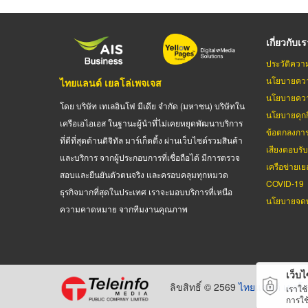
เกี่ยวกับเ
ประวัติควา
นโยบายควา
ไทยแลนด์ เยลโล่เพจเจส
นโยบายควา
โดย บริษัท เทเลอินโฟ มีเดีย จำกัด (มหาชน) บริษัทใน
นโยบายคุกกี
เครือเอไอเอส ในฐานะผู้นำที่ไม่เคยหยุดพัฒนาบริการ
ข้อตกลงกา
ที่ดีที่สุดด้านดิจิทัล มาร์เก็ตติ้ง ผ่านเว็บไซต์รวมสินค้า
เสียงตอบรั
และบริการ จากผู้ประกอบการที่เชื่อถือได้ มีการตรวจ
เครือข่ายเย
สอบและยืนยันตัวตนจริง และครอบคลุมทุกหมวด
COVID-19
ธุรกิจมากที่สุดในประเทศ เราจะมอบบริการที่เหนือ
นโยบายจดท
ความคาดหมาย จากทีมงานคุณภาพ
เว็บไซ
ลิขสิทธิ์ © 2569
ไทยแลนด์ เยลโล
เราใช
การใช