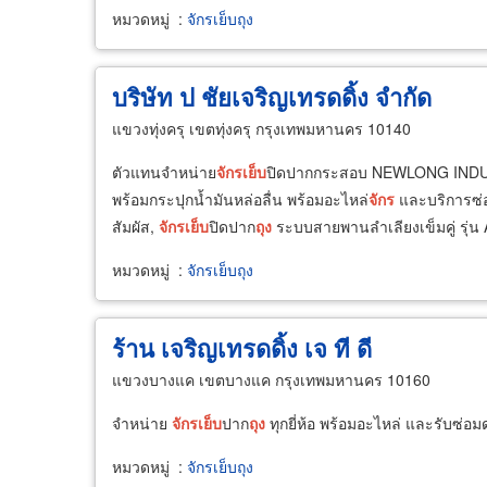
หมวดหมู่
:
จักรเย็บถุง
บริษัท ป ชัยเจริญเทรดดิ้ง จำกัด
แขวงทุ่งครุ เขตทุ่งครุ กรุงเทพมหานคร 10140
ตัวแทนจำหน่าย
จักร
เย็บ
ปิดปากกระสอบ NEWLONG IND
พร้อมกระปุกน้ำมันหล่อลื่น พร้อมอะไหล่
จักร
และบริการซ่
สัมผัส,
จักร
เย็บ
ปิดปาก
ถุง
ระบบสายพานลำเลียงเข็มคู่ รุ่
หมวดหมู่
:
จักรเย็บถุง
ร้าน เจริญเทรดดิ้ง เจ ที ดี
แขวงบางแค เขตบางแค กรุงเทพมหานคร 10160
จำหน่าย
จักร
เย็บ
ปาก
ถุง
ทุกยี่ห้อ พร้อมอะไหล่ และรับซ่อ
หมวดหมู่
:
จักรเย็บถุง