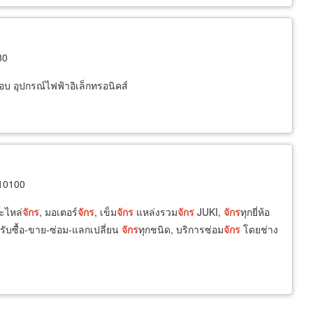
30
บ อุปกรณ์ไฟฟ้าอิเล็กทรอนิคส์
 10100
อะไหล่
จักร
, มอเตอร์
จักร
, เข็ม
จักร
แหล่งรวม
จักร
JUKI,
จักร
ทุกยี่ห้อ
 รับซื้อ-ขาย-ซ่อม-แลกเปลี่ยน
จักร
ทุกชนิด, บริการซ่อม
จักร
โดยช่าง