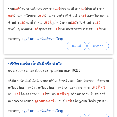
ขาย
แอร์
บ้าน นครศรีธรรมราช ขาย
แอร์
บ้าน กระบี่ ขาย
แอร์
บ้าน ตรัง ขาย
แอร์
บ้าน หาดใหญ่ ขาย
แอร์
บ้าน สุราษฎร์ธานี จำหน่าย
แอร์
นครศรีธรรมราช
จำหน่าย
แอร์
กระบี่ จำหน่าย
แอร์
ภูเก็ต จำหน่าย
แอร์
ตรัง จำหน่าย
แอร์
หาดใหญ่ จำหน่าย
แอร์
ชุมพร ซ่อม
แอร์
บ้าน นครศรีธรรมราช ซ่อม
แอร์
บ้าน
ภูเก็ต ซ่อม
แอร์
บ้าน ตรัง ซ่อม
แอร์
บ้าน
หมวดหมู่
:
คูลลิ่งทาวเวอร์แอร์ขนาดใหญ่
บริษัท ยอร์ค เอ็นจิเนียริ่ง จำกัด
แขวงสวนหลวง เขตสวนหลวง กรุงเทพมหานคร 10250
บริษัท ยอร์ค เอ็นจิเนียริ่ง จำกัด บริษัทบริการติดตั้งเครื่องปรับอากาศ จำหน่าย
เครื่องปรับอากาศบ้าน เครื่องปรับอากาศโรงงานอุตสาหกรม ขาย
แอร์
ใหญ่
ahu
แอร์
เล็ก ติดตั้งระบบ
แอร์
รวม vrv
แอร์
ใหญ่
เครื่องทำความเย็นชิลเลอร์
(air cooled chiller)
คู
ล
ลิ่ง
ทาวเวอร์
แบรนด์
แอร์
ยอร์ค (york), ไดกิ้น (daikin),
แอร์
เทรน
หมวดหมู่
:
คูลลิ่งทาวเวอร์แอร์ขนาดใหญ่