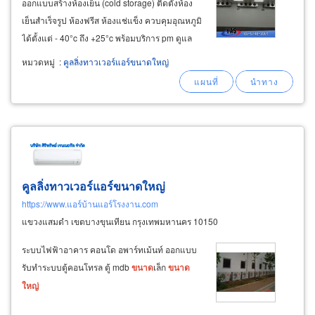
ออกแบบสร้างห้องเย็น (cold storage) ติดตั้งห้อง
เย็นสำเร็จรูป ห้องฟรีส ห้องแช่แข็ง ควบคุมอุณหภูมิ
ได้ตั้งแต่ - 40°c ถึง +25°c พร้อมบริการ pm ดูแล
บำรุงรักษาห้องเย็น โดยทีมช่างผู้ชำนาญ ควบคุม
หมวดหมู่
:
คูลลิ่งทาวเวอร์แอร์ขนาดใหญ่
โดยวิศวกร ผู้เชี่ยวชาญด้านห้องเย็น ห้องแช่แข็ง
ชลบุรี รับออกแบบสร้าง
คูลลิ่งทาวเวอร์แอร์ขนาดใหญ่
https://www.แอร์บ้านแอร์โรงงาน.com
แขวงแสมดำ เขตบางขุนเทียน กรุงเทพมหานคร 10150
ระบบไฟฟ้าอาคาร คอนโด อพาร์ทเม้นท์ ออกแบบ
รับทำระบบตู้คอนโทรล ตู้ mdb
ขนาด
เล็ก
ขนาด
ใหญ่