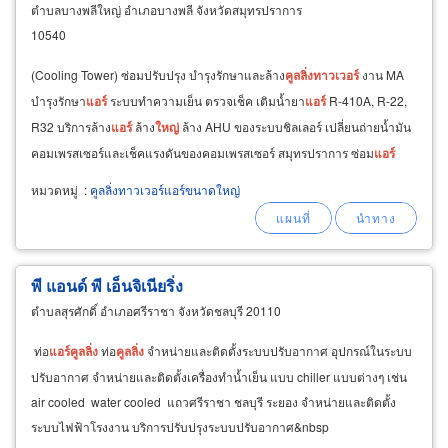
ตำบลบางพลีใหญ่ อำเภอบางพลี จังหวัดสมุทรปราการ
10540
(Cooling Tower) ซ่อมปรับปรุง บำรุงรักษาและล้าง
คู
ล
ลิ่ง
ทาวเวอร์
งาน MA
บำรุงรักษา
แอร์
ระบบทำความเย็น ตรวจเช็ค เติมน้ำยา
แอร์
R-410A, R-22,
R32 บริการล้าง
แอร์
ล้าง
ใหญ่
ล้าง AHU ของระบบชิลเลอร์ เปลี่ยนถ่ายน้ำมัน
คอมเพรสเซอร์และเช็คแรงดันของคอมเพรสเซอร์ สมุทรปราการ ซ่อม
แอร์
โรงงาน ซ่อม
แอร์
ชิลเลอร์ สมุทรปราการ
หมวดหมู่
:
คูลลิ่งทาวเวอร์แอร์ขนาดใหญ่
พี แอนด์ พี เอ็นจิเนียริ่ง
ตำบลสุรศักดิ์ อำเภอศรีราชา จังหวัดชลบุรี 20110
ท่อ
แอร์
คู
ล
ลิ่ง
ท่อ
คู
ล
ลิ่ง
จำหน่ายและติดตั้งระบบปรับอากาศ อุปกรณ์ในระบบ
ปรับอากาศ จำหน่ายและติดตั้งเครื่องทำน้ำเย็น แบบ chiller แบบต่างๆ เช่น
air cooled water cooled แถวศรีราชา ชลบุรี ระยอง จำหน่ายและติดตั้ง
ระบบไฟฟ้าโรงงาน บริการปรับปรุงระบบปรับอากาศ&nbsp