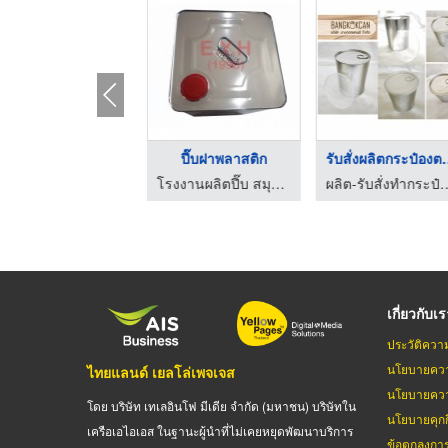
แกลลอนเหลี่ยม 3.75 ล ...
ปี๊บฝาพลาสติก
รับสั่งผลิ
โรงงานผลิตปี๊บ สมุทรปราการ อี วาย เอช (1998)
โรงงานผลิตปี๊บ สมุทรปราการ อี วาย เอช (1998)
ผลิต-รับสั่งทำกระป๋อง 
เกี่ยวกับเ
ประวัติควา
นโยบายควา
ไทยแลนด์ เยลโล่เพจเจส
นโยบายควา
โดย บริษัท เทเลอินโฟ มีเดีย จำกัด (มหาชน) บริษัทใน
นโยบายคุกกี
เครือเอไอเอส ในฐานะผู้นำที่ไม่เคยหยุดพัฒนาบริการ
ข้อตกลงกา