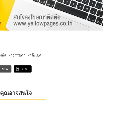
มพ์สี, ฝาธรรมดา, ฝาดึงเปิด
อีเมล
พิมพ์
ที่คุณอาจสนใจ