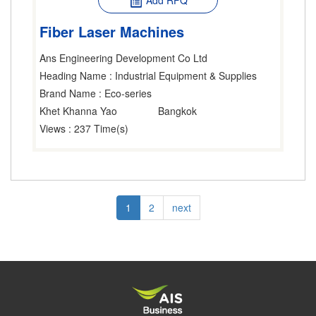
Add RFQ
Fiber Laser Machines
Ans Engineering Development Co Ltd
Heading Name
: Industrial Equipment & Supplies
Brand Name
: Eco-series
Khet Khanna Yao
Bangkok
Views
: 237 Time(s)
Pagination
Current
1
Page
2
Next
next
page
page