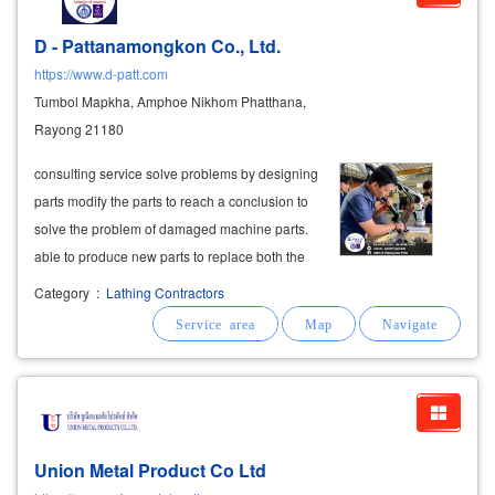
D - Pattanamongkon Co., Ltd.
https://www.d-patt.com
Tumbol Mapkha, Amphoe Nikhom Phatthana,
Rayong 21180
consulting service solve problems by designing
parts modify the parts to reach a conclusion to
solve the problem of damaged machine parts.
able to produce new parts to replace both the
original shape, copy machine part and new
Category
:
Lathing Contractors
shape modify machine part, enabling the
machine to continue working. with
Union Metal Product Co Ltd