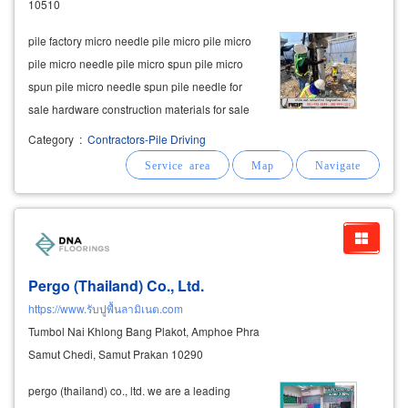
10510
pile factory micro needle pile micro pile micro
pile micro needle pile micro spun pile micro
spun pile micro needle spun pile needle for
sale hardware construction materials for sale
steel bar steel sheet concrete floor concrete
Category
:
Contractors-Pile Driving
ready-mixed plywood black wood blueprint pile
service down the micro
Pergo (Thailand) Co., Ltd.
https://www.รับปูพื้นลามิเนต.com
Tumbol Nai Khlong Bang Plakot, Amphoe Phra
Samut Chedi, Samut Prakan 10290
pergo (thailand) co., ltd. we are a leading