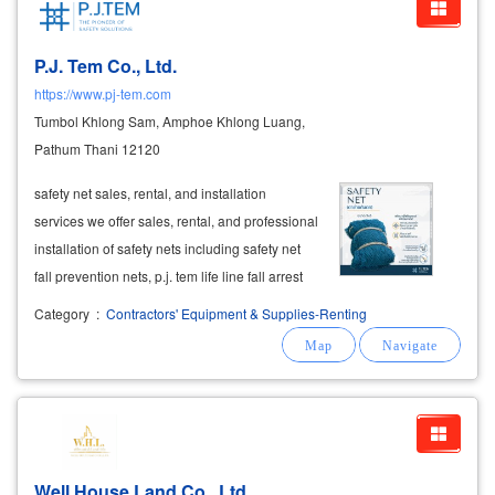
P.J. Tem Co., Ltd.
https://www.pj-tem.com
Tumbol Khlong Sam, Amphoe Khlong Luang,
Pathum Thani 12120
safety net sales, rental, and installation
services we offer sales, rental, and professional
installation of safety nets including safety net
fall prevention nets, p.j. tem life line fall arrest
ropes, mesh sheets for dust protection,
Category
:
Contractors' Equipment & Supplies-Renting
multipurpose blue sheets, waterproof oil-
resistant canvas sheets,
Well House Land Co., Ltd.