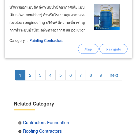
บริการออกแบบติดตั้งระบบบำบัดอากาศเสียแบบ
เปียก (wet scrubber) สำหรับโรงงานอุตสาหกรรม
revotech engineering บริษัทที่มีความเชี่ยวชาญ
การทำระบบบำบัดมลพิษทางอากาศ air pollution
control system สำหรับโรงงานอุตสาหกรรม โดย
Category
:
Painting Contractors
เฉพาะบริการระบบบำบัดอากาศเสียแบบเปียก (wet
scrubber) อย่างครบวงจร ทั้ง
รับ
ออกแบบ
รับ
ผลิต
Pagination
Current
1
Page
2
Page
3
Page
4
Page
5
Page
6
Page
7
Page
8
Page
9
Next
next
page
page
Related Category
Contractors-Foundation
Roofing Contractors