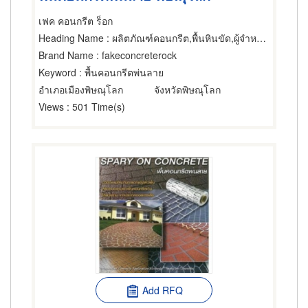
เฟค คอนกรีต ร็อก
Heading Name
: ผลิตภัณฑ์คอนกรีต,พื้นหินขัด,ผู้จำหน่ายและรับเหมาปูวัสดุปูพื้น
Brand Name
: fakeconcreterock
Keyword
: พื้นคอนกรีตพ่นลาย
อำเภอเมืองพิษณุโลก
จังหวัดพิษณุโลก
Views
: 501 Time(s)
Add RFQ