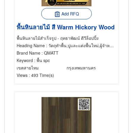
Add RFQ
พื้นหินลายไม้ สี Warm Hickory Wood
พื้นหินลายไม้สำเร็จรูป - ฤทธาพัฒน์ ดีวีล็อปปิ้ง
Heading Name
: วัตถุทำพื้น,ปูและแต่งพื้นใหม่,ผู้จำหน่ายและรับเหมาปูวัสดุปูพื้น
Brand Name
: QMATT
Keyword
: พื้น spc
เขตสายไหม
กรุงเทพมหานคร
Views
: 493 Time(s)