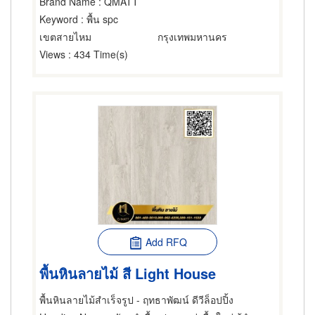
Brand Name
: QMATT
Keyword
: พื้น spc
เขตสายไหม
กรุงเทพมหานคร
Views
: 434 Time(s)
Add RFQ
พื้นหินลายไม้ สี Light House
พื้นหินลายไม้สำเร็จรูป - ฤทธาพัฒน์ ดีวีล็อปปิ้ง