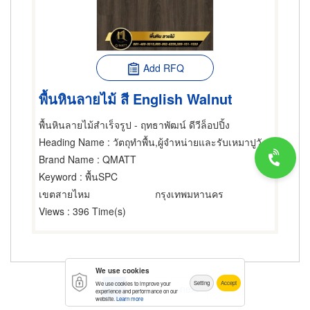
Add RFQ
พื้นหินลายไม้ สี English Walnut
พื้นหินลายไม้สำเร็จรูป - ฤทธาพัฒน์ ดีวีล็อปปิ้ง
Heading Name
: วัตถุทำพื้น,ผู้จำหน่ายและรับเหมาปูวัสดุปูพื้น,ผู้ผลิตและจัดจำหน่ายวัสดุปูพื้น
Brand Name
: QMATT
Keyword
: พื้นSPC
เขตสายไหม
กรุงเทพมหานคร
Views
: 396 Time(s)
We use cookies
Pagination
Setting
Accept
We use cookies to improve your
Current
1
Page
2
Page
3
Next
next
experience and performance on our
website.
Learn more
page
page