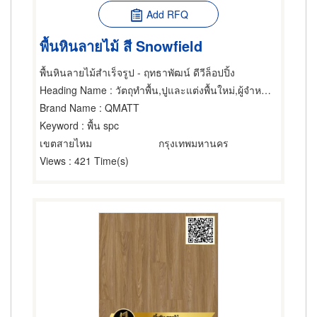
Add RFQ
พื้นหินลายไม้ สี Snowfield
พื้นหินลายไม้สำเร็จรูป - ฤทธาพัฒน์ ดีวีล็อปปิ้ง
Heading Name
: วัตถุทำพื้น,ปูและแต่งพื้นใหม่,ผู้จำหน่ายและรับเหมาปูวัสดุปูพื้น
Brand Name
: QMATT
Keyword
: พื้น spc
เขตสายไหม
กรุงเทพมหานคร
Views
: 421 Time(s)