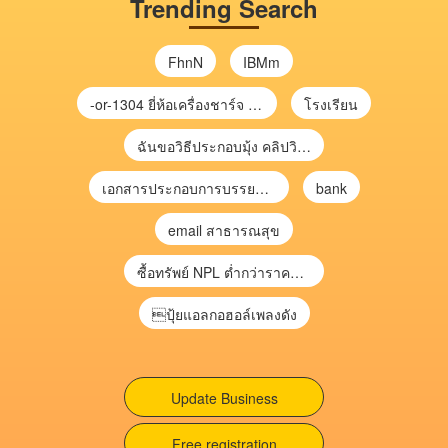
Trending Search
FhnN
IBMm
-or-1304 ยี่ห้อเครื่องชาร์จ chargecore
โรงเรียน
ฉันขอวิธีประกอบมุ้ง คลิปวิดีโอ การประกอบมุ้ง
เอกสารประกอบการบรรยาย การประเมินความเสี่ยงเพื่อวางแผนการตรวจสอบ \
bank
email สาธารณสุข
ซื้อทรัพย์ NPL ต่ำกว่าราคาตลาด 30-70% แบบไม่ต้องไปประมูล”
ปุ้ยแอลกอฮอล์เพลงดัง
Update Business
Free registration