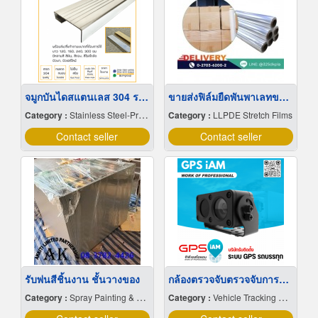
จมูกบันไดสแตนเลส 304 ราคาโรงงาน
ขายส่งฟิล์มยืดพันพาเลทขนาดพันด้วยมือ Hand wrap
Category :
Stainless Steel-Products
Category :
LLPDE Stretch Films
Contact seller
Contact seller
รับพ่นสีชิ้นงาน ชั้นวางของ
กล้องตรวจจับตรวจจับการหลับใน
Category :
Spray Painting & Finishing
Category :
Vehicle Tracking System