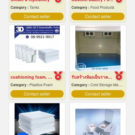
Category :
Tanks
Category :
Food Products
Contact seller
Contact seller
cushioning foam, foam rolls, Chonburi
รับสร้างห้องเย็นราคาถูก
Category :
Plastics-Foam
Category :
Cold Storage-Manufacturers & Installation Designer
Contact seller
Contact seller