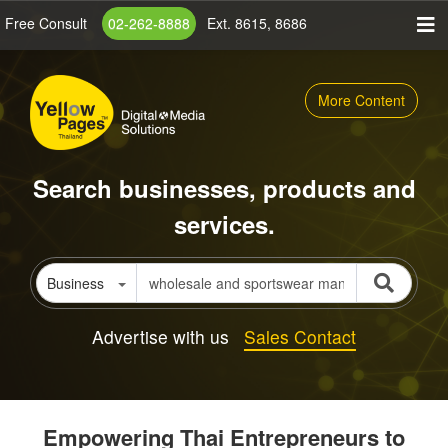
Skip
Free Consult
02-262-8888
Ext. 8615, 8686
to
main
content
More Content
Search businesses, products and
services.
Business
Advertise with us
Sales Contact
Empowering Thai Entrepreneurs to