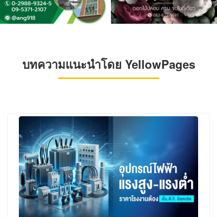
บทความแนะนำโดย YellowPages