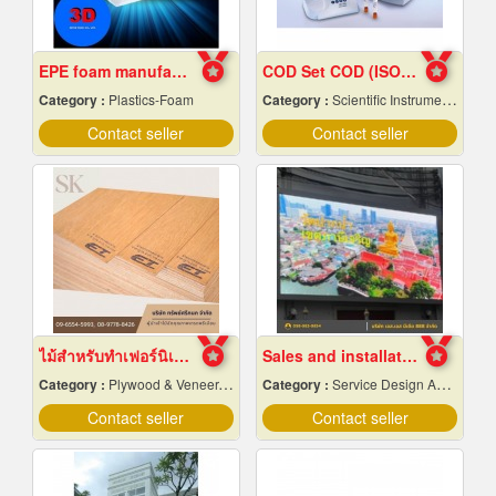
EPE foam manufacturer
COD Set COD (ISO 15705:2002) COD Photometer
Category :
Plastics-Foam
Category :
Scientific Instruments
Contact seller
Contact seller
ไม้สำหรับทำเฟอร์นิเจอร์
Sales and installation of outdoor LED display screens
Category :
Plywood & Veneer-Dealers
Category :
Service Design And Advertising 24 Hours.
Contact seller
Contact seller