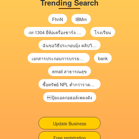
Trending Search
FhnN
IBMm
-or-1304 ยี่ห้อเครื่องชาร์จ chargecore
โรงเรียน
ฉันขอวิธีประกอบมุ้ง คลิปวิดีโอ การประกอบมุ้ง
เอกสารประกอบการบรรยาย การประเมินความเสี่ยงเพื่อวางแผนการตรวจสอบ \
bank
email สาธารณสุข
ซื้อทรัพย์ NPL ต่ำกว่าราคาตลาด 30-70% แบบไม่ต้องไปประมูล”
ปุ้ยแอลกอฮอล์เพลงดัง
Update Business
Free registration