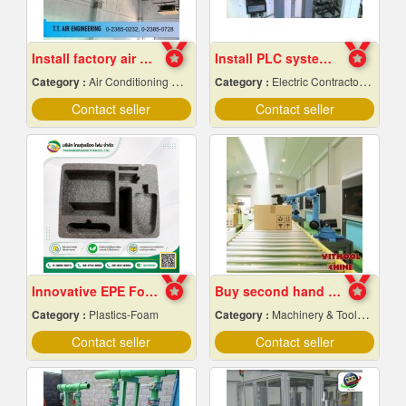
Install factory air conditioning system
Install PLC system Rayong
Category :
Air Conditioning Contractors
Category :
Electric Contractors-Industrial & Residential
Contact seller
Contact seller
Innovative EPE Foam packaging
Buy second hand industrial machinery
Category :
Plastics-Foam
Category :
Machinery & Tools-New
Contact seller
Contact seller