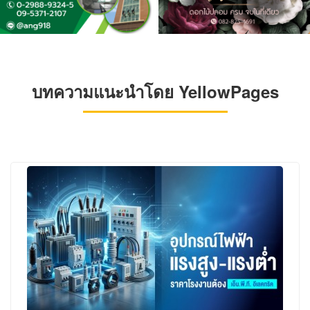
บทความแนะนำโดย YellowPages