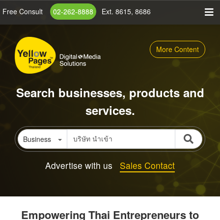
Skip
Free Consult
02-262-8888
Ext. 8615, 8686
to
main
content
More Content
Search businesses, products and
services.
Business
Advertise with us
Sales Contact
Empowering Thai Entrepreneurs to