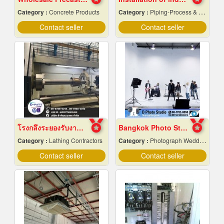
Category :
Concrete Products
Category :
Piping-Process & Industrial
Contact seller
Contact seller
โรงกลึงระยองรับงานผลิตด่วน
Bangkok Photo Studio
Category :
Lathing Contractors
Category :
Photograph Wedding Studio
Contact seller
Contact seller