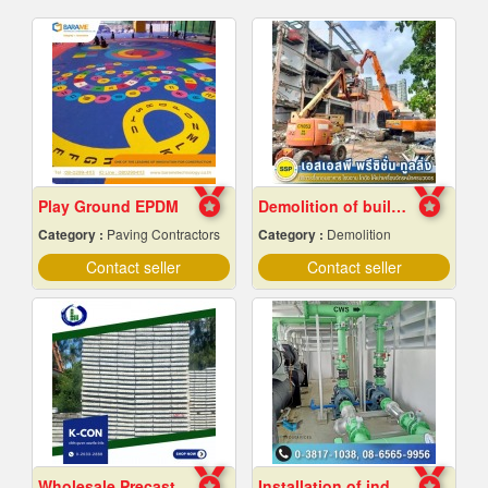
Play Ground EPDM
Demolition of buildings in Samut Prakan
Category :
Paving Contractors
Category :
Demolition
Contact seller
Contact seller
Wholesale Precast Concrete Slabs, Samut Prakan
Installation of industrial piping work