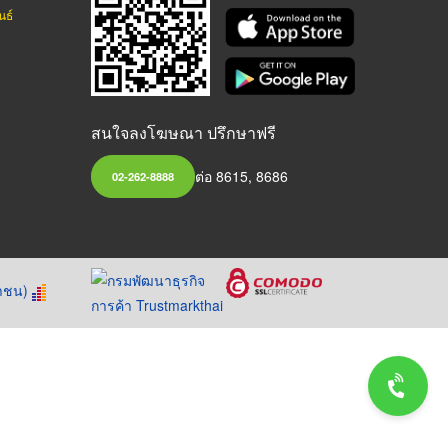
นธ์
สนใจลงโฆษณา ปรึกษาฟรี
ต่อ 8615, 8686
02-262-8888
หาชน)