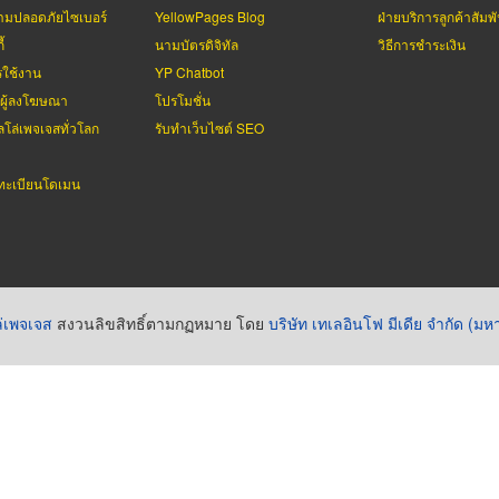
มปลอดภัยไซเบอร์
YellowPages Blog
ฝ่ายบริการลูกค้าสัมพั
้
นามบัตรดิจิทัล
วิธีการชำระเงิน
รใช้งาน
YP Chatbot
บผู้ลงโฆษณา
โปรโมชั่น
ลโล่เพจเจสทั่วโลก
รับทำเว็บไซต์ SEO
ะเบียนโดเมน
่เพจเจส
สงวนลิขสิทธิ์ตามกฏหมาย โดย
บริษัท เทเลอินโฟ มีเดีย จำกัด (ม