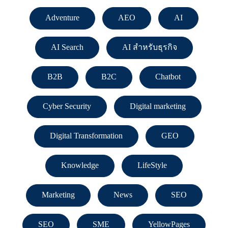
Adventure
AEO
AI
AI Search
AI สำหรับธุรกิจ
B2B
B2C
Chatbot
Cyber Security
Digital marketing
Digital Transformation
GEO
Knowledge
LifeStyle
Marketing
News
SEO
SEO
SME
YellowPages