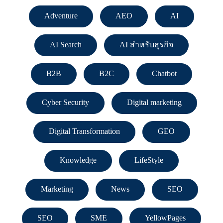
Adventure
AEO
AI
AI Search
AI สำหรับธุรกิจ
B2B
B2C
Chatbot
Cyber Security
Digital marketing
Digital Transformation
GEO
Knowledge
LifeStyle
Marketing
News
SEO
SEO
SME
YellowPages