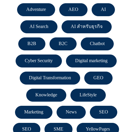
Adventure
AEO
AI
AI Search
AI สำหรับธุรกิจ
B2B
B2C
Chatbot
Cyber Security
Digital marketing
Digital Transformation
GEO
Knowledge
LifeStyle
Marketing
News
SEO
SEO
SME
YellowPages