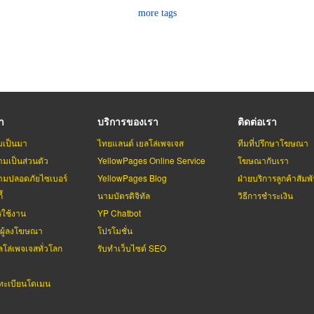
more tags
รา
บริการของเรา
ติดต่อเรา
มเป็นมา
ไทยแลนด์ เยลโล่เพจเจส
ทีมที่ปรึกษาโฆษณา
มเป็นส่วนตัว
YellowPages Online Service
โฆษณากับเรา
มปลอดภัยไซเบอร์
YellowPages Blog
ฝ่ายบริการลูกค้าสัมพั
้
นามบัตรดิจิทัล
วิธีการชำระเงิน
รใช้งาน
YP Chatbot
บผู้ลงโฆษณา
โปรโมชั่น
ลโล่เพจเจสทั่วโลก
รับทำเว็บไซต์ SEO
ะเบียนโดเมน