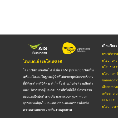
เกี่ยวกับเ
ประวัติควา
นโยบายควา
ไทยแลนด์ เยลโล่เพจเจส
นโยบายควา
โดย บริษัท เทเลอินโฟ มีเดีย จำกัด (มหาชน) บริษัทใน
นโยบายคุกกี
เครือเอไอเอส ในฐานะผู้นำที่ไม่เคยหยุดพัฒนาบริการ
ข้อตกลงกา
ที่ดีที่สุดด้านดิจิทัล มาร์เก็ตติ้ง ผ่านเว็บไซต์รวมสินค้า
เสียงตอบรั
และบริการ จากผู้ประกอบการที่เชื่อถือได้ มีการตรวจ
เครือข่ายเย
สอบและยืนยันตัวตนจริง และครอบคลุมทุกหมวด
COVID-19
ธุรกิจมากที่สุดในประเทศ เราจะมอบบริการที่เหนือ
นโยบายจดท
ความคาดหมาย จากทีมงานคุณภาพ