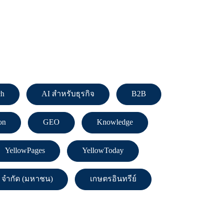
ch
AI สำหรับธุรกิจ
B2B
on
GEO
Knowledge
YellowPages
YellowToday
ร์ จำกัด (มหาชน)
เกษตรอินทรีย์