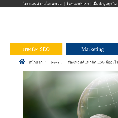
ข้าม
ไทยแลนด์ เยลโล่เพจเจส
|
โฆษณากับเรา
|
เพิ่มข้อมูลธุรกิจ
ไป
ยัง
เนื้อหา
หลัก
เทคนิค SEO
Marketing
หน้าแรก
News
ส่องเทรนด์แนวคิด ESG คืออะไ