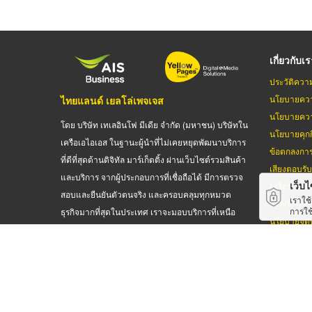
เกี่ยวกับเ
ประวัติควา
นโยบายควา
ไทยแลนด์ เยลโล่เพจเจส
นโยบายควา
โดย บริษัท เทเลอินโฟ มีเดีย จำกัด (มหาชน) บริษัทใน
นโยบายคุกกี
เครือเอไอเอส ในฐานะผู้นำที่ไม่เคยหยุดพัฒนาบริการ
ข้อตกลงกา
ที่ดีที่สุดด้านดิจิทัล มาร์เก็ตติ้ง ผ่านเว็บไซต์รวมสินค้า
เสียงตอบรั
และบริการ จากผู้ประกอบการที่เชื่อถือได้ มีการตรวจ
เว็บไซ
เครือข่ายเย
สอบและยืนยันตัวตนจริง และครอบคลุมทุกหมวด
เราใช
COVID-19
การใช
ธุรกิจมากที่สุดในประเทศ เราจะมอบบริการที่เหนือ
นโยบายจดท
ความคาดหมาย จากทีมงานคุณภาพ
ลิขสิทธิ์ © 2569
ไทยแลนด์ เยลโล