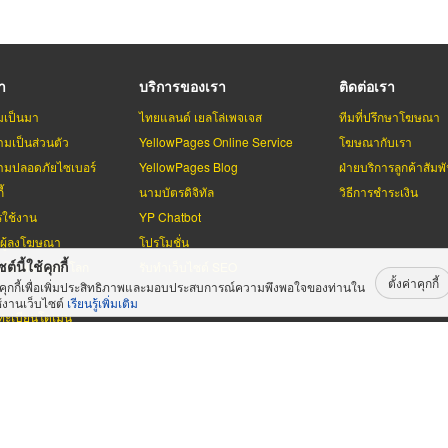
รา
บริการของเรา
ติดต่อเรา
มเป็นมา
ไทยแลนด์ เยลโล่เพจเจส
ทีมที่ปรึกษาโฆษณา
มเป็นส่วนตัว
YellowPages Online Service
โฆษณากับเรา
มปลอดภัยไซเบอร์
YellowPages Blog
ฝ่ายบริการลูกค้าสัมพั
้
นามบัตรดิจิทัล
วิธีการชำระเงิน
รใช้งาน
YP Chatbot
บผู้ลงโฆษณา
โปรโมชั่น
ต์นี้ใช้คุกกี้
ลโล่เพจเจสทั่วโลก
รับทำเว็บไซต์ SEO
ตั้งค่าคุกกี้
้คุกกี้เพื่อเพิ่มประสิทธิภาพและมอบประสบการณ์ความพึงพอใจของท่านใน
้งานเว็บไซต์
เรียนรู้เพิ่มเติม
ะเบียนโดเมน
่เพจเจส
สงวนลิขสิทธิ์ตามกฏหมาย โดย
บริษัท เทเลอินโฟ มีเดีย จำกัด (ม