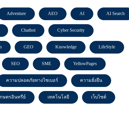
Adventure
AEO
AI
AI Search
Chatbot
Cyber Security
n
GEO
Knowledge
LifeStyle
SEO
SME
YellowPages
ความปลอดภัยทางไซเบอร์
ความยั่งยืน
เกษตรอินทรีย์
เทคโนโลยี
เว็บไซต์