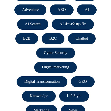
Adventure
AEO
AI
AI Search
AI สำหรับธุรกิจ
B2B
B2C
Chatbot
Cyber Security
Digital marketing
Digital Transformation
GEO
Knowledge
LifeStyle
Marketing
News