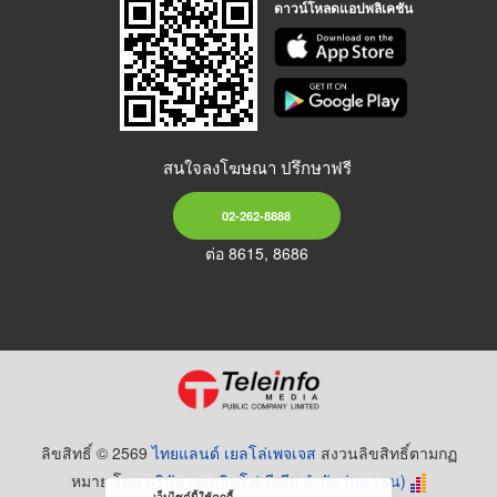
ดาวน์โหลดแอปพลิเคชัน
สนใจลงโฆษณา ปรึกษาฟรี
02-262-8888
ต่อ 8615, 8686
ลิขสิทธิ์ © 2569
ไทยแลนด์ เยลโล่เพจเจส
สงวนลิขสิทธิ์ตามกฏ
หมาย โดย
บริษัท เทเลอินโฟ มีเดีย จำกัด (มหาชน)