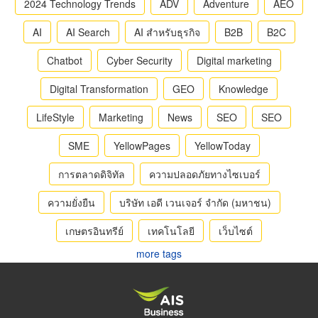
2024 Technology Trends
ADV
Adventure
AEO
AI
AI Search
AI สำหรับธุรกิจ
B2B
B2C
Chatbot
Cyber Security
Digital marketing
Digital Transformation
GEO
Knowledge
LifeStyle
Marketing
News
SEO
SEO
SME
YellowPages
YellowToday
การตลาดดิจิทัล
ความปลอดภัยทางไซเบอร์
ความยั่งยืน
บริษัท เอดี เวนเจอร์ จำกัด (มหาชน)
เกษตรอินทรีย์
เทคโนโลยี
เว็บไซต์
more tags