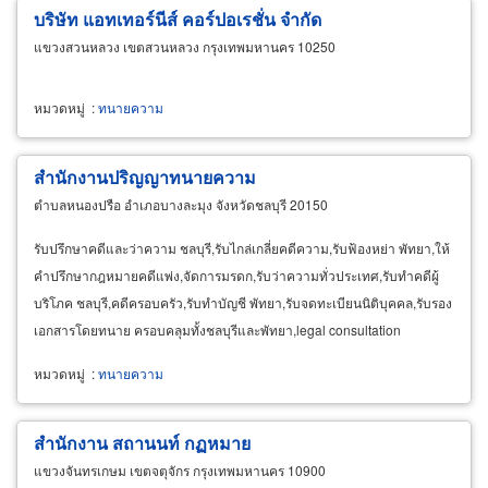
บริษัท แอทเทอร์นีส์ คอร์ปอเรชั่น จำกัด
แขวงสวนหลวง เขตสวนหลวง กรุงเทพมหานคร 10250
หมวดหมู่
:
ทนายความ
สำนักงานปริญญาทนายความ
ตำบลหนองปรือ อำเภอบางละมุง จังหวัดชลบุรี 20150
รับปรึกษาคดีและว่าความ ชลบุรี,รับไกล่เกลี่ยคดีความ,รับฟ้องหย่า พัทยา,ให้
คำปรึกษากฎหมายคดีแพ่ง,จัดการมรดก,รับว่าความทั่วประเทศ,รับทำคดีผู้
บริโภค ชลบุรี,คดีครอบครัว,รับทำบัญชี พัทยา,รับจดทะเบียนนิติบุคคล,รับรอง
เอกสารโดยทนาย ครอบคลุมทั้งชลบุรีและพัทยา,legal consultation
chonburi,legal services pattaya, notarial services
attorney
หมวดหมู่
:
ทนายความ
สำนักงาน สถานนท์ กฏหมาย
แขวงจันทรเกษม เขตจตุจักร กรุงเทพมหานคร 10900