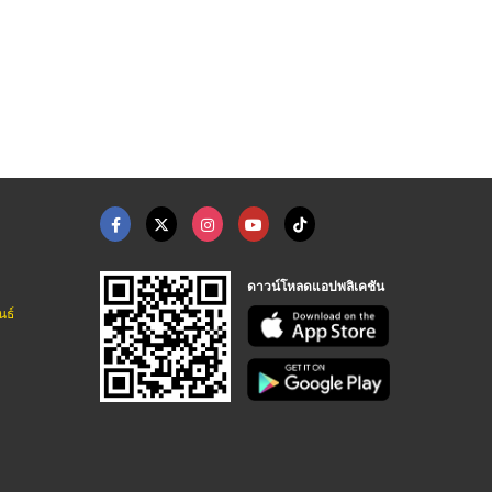
 ปทุมธานี
สำนักงานทนายความ ปทุ ...
จดทะเบียนบริษัท หจก. ...
รับแก้ปัญหาทางกฎหมาย - สำนักงานกฎหมายสุฤทธิ์
รับแก้ปัญหาทางกฎหมาย - สำนักงานกฎหมายสุฤทธิ์
รับทำบัญชี ชลบุรี - เอ็นพีเอ แอคเคาน์ติ้ง แอนด์ โปรเฟสชั่นแนล
ดาวน์โหลดแอปพลิเคชัน
นธ์