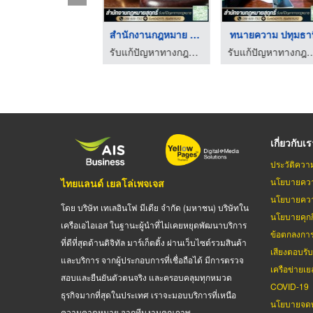
สํานักงานกฎหมาย นนทบ ...
ปรึกษาทนาย
รับแก้ปัญหาทางกฎหมาย - สำนักงานกฎหมายสุฤทธิ์
รับแก้ปัญหาทางกฎหมาย - สำนักง
เกี่ยวกับเ
ประวัติควา
นโยบายควา
ไทยแลนด์ เยลโล่เพจเจส
นโยบายควา
โดย บริษัท เทเลอินโฟ มีเดีย จำกัด (มหาชน) บริษัทใน
นโยบายคุกกี
เครือเอไอเอส ในฐานะผู้นำที่ไม่เคยหยุดพัฒนาบริการ
ข้อตกลงกา
ที่ดีที่สุดด้านดิจิทัล มาร์เก็ตติ้ง ผ่านเว็บไซต์รวมสินค้า
เสียงตอบรั
และบริการ จากผู้ประกอบการที่เชื่อถือได้ มีการตรวจ
เครือข่ายเย
สอบและยืนยันตัวตนจริง และครอบคลุมทุกหมวด
COVID-19
ธุรกิจมากที่สุดในประเทศ เราจะมอบบริการที่เหนือ
นโยบายจดท
ความคาดหมาย จากทีมงานคุณภาพ