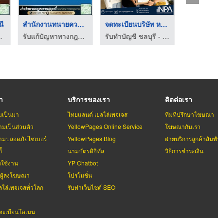
เพื่อประชา ...
ปรึกษา บ้าน รถโดนยึด
สำนักงานกฎหมาย รีวิว ...
ทนายความ
านกฎหมายสุฤทธิ์
รับแก้ปัญหาทางกฎหมาย - สำนักงานกฎหมายสุฤทธิ์
รับแก้ปัญหาทางกฎหมาย - สำนักงานกฎหมายสุฤทธิ์
รา
บริการของเรา
ติดต่อเรา
มเป็นมา
ไทยแลนด์ เยลโล่เพจเจส
ทีมที่ปรึกษาโฆษณา
มเป็นส่วนตัว
YellowPages Online Service
โฆษณากับเรา
มปลอดภัยไซเบอร์
YellowPages Blog
ฝ่ายบริการลูกค้าสัมพั
้
นามบัตรดิจิทัล
วิธีการชำระเงิน
รใช้งาน
YP Chatbot
บผู้ลงโฆษณา
โปรโมชั่น
ลโล่เพจเจสทั่วโลก
รับทำเว็บไซต์ SEO
ะเบียนโดเมน