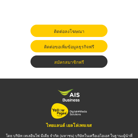
ติดต่อลงโฆษณา
ติดต่อขอเพิ่มข้อมูลธุรกิจฟรี
สมัครสมาชิกฟรี
ไทยแลนด์ เยลโล่เพจเจส
โดย บริษัท เทเลอินโฟ มีเดีย จำกัด (มหาชน) บริษัทในเครือเอไอเอส ในฐานะผู้นำที่