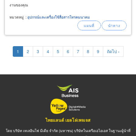
งานของคุณ
หมวดหมู่
:
อุปกรณ์และเครื่องใช้สื่อสารโทรคมนาคม
Pagination
Current
1
Page
2
Page
3
Page
4
Page
5
Page
6
Page
7
Page
8
Page
9
Next
ถัดไป ›
page
page
ไทยแลนด์ เยลโล่เพจเจส
โดย บริษัท เทเลอินโฟ มีเดีย จำกัด (มหาชน) บริษัทในเครือเอไอเอส ในฐานะผู้นำที่