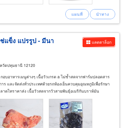
ช่แข็ง แปรรูป - มีนา
แคตตาล็อก
วัดปทุมธานี 12120
กอบอาหารเมนูต่างๆ เนื้อวัวเกรด a ไม่ช้ำสดจากฟาร์มปลอดสาร
การ และจัดส่งทั่วประเทศด้วยรถห้องเย็นควบคุมอุณหภูมิเพื่อรักษา
ตลาดไทราคาส่ง เนื้อวัวสดจากวัวสายพันธุ์อเมริกันบราห์มัน