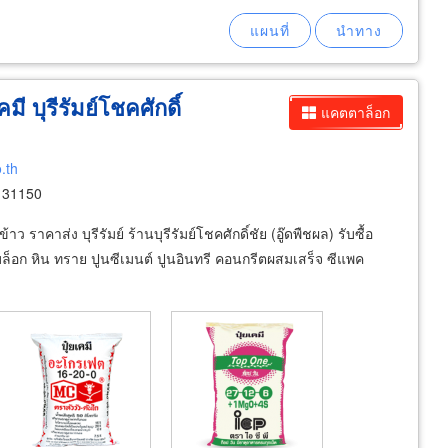
มี บุรีรัมย์โชคศักดิ์
แคตตาล็อก
.th
์ 31150
ราคาส่ง บุรีรัมย์ ร้านบุรีรัมย์โชคศักดิ์ชัย (อู๊ดพืชผล) รับซื้อ
บล็อก หิน ทราย ปูนซีเมนต์ ปูนอินทรี คอนกรีตผสมเสร็จ ซีแพค