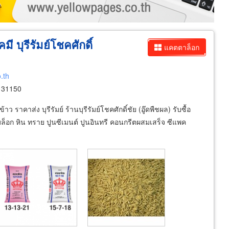
มี บุรีรัมย์โชคศักดิ์
แคตตาล็อก
.th
์ 31150
ราคาส่ง บุรีรัมย์ ร้านบุรีรัมย์โชคศักดิ์ชัย (อู๊ดพืชผล) รับซื้อ
บล็อก หิน ทราย ปูนซีเมนต์ ปูนอินทรี คอนกรีตผสมเสร็จ ซีแพค