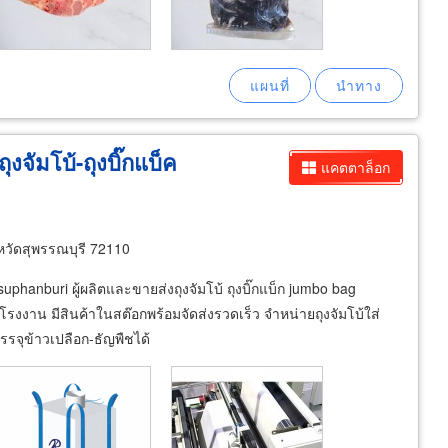
ุงจัมโบ้-ถุงบิ๊กแบ็ค
แคตตาล็อก
หวัดสุพรรณบุรี 72110
uphanburi ผู้ผลิตและขายส่งถุงจัมโบ้ ถุงบิ๊กแบ็ก jumbo bag
งาน มีสินค้าในสต๊อกพร้อมจัดส่งรวดเร็ว จำหน่ายถุงจัมโบ้ใส่
รจุข้าวเปลือก-ธัญพืชได้