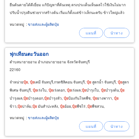
ยืนต้นตายได้ดีเยี่ยม แก้ปัญหาที่ต้นเหตุ ตรงประเด็นเห็นผลไวใช้เงินไม่มาก
ปรับน้ำปรุงดินช่วยรากสร้างต้น เริ่มแก้ตั้งแต่ข้าวเล็กนะครับ ข้าวใหญ่แล้ว
ปลายมือรวงข้าวจะไม่ดีไม่เข้าเนื้อ
หมวดหมู่
:
ขายส่งและผู้ผลิตปุ๋ย
ฟุกเทียนตะวันออก
ตำบลนายายอาม อำเภอนายายอาม จังหวัดจันทบุรี
22160
จำหน่าย
ปุ๋ย
,
ปุ๋ย
เคมี จันทบุรี,กรดซิลิคอน จันทบุรี,
ปุ๋ย
สูตรน้ำ จันทบุรี,
ปุ๋ย
สูตร
พิเศษ จันทบุรี,
ปุ๋ย
เร่งใบ,
ปุ๋ย
เร่งดอก,
ปุ๋ย
เร่งผล,
ปุ๋ย
บำรุงใบ,
ปุ๋ย
บำรุงต้น,
ปุ๋ย
บำรุงผล,
ปุ๋ย
บำรุงดอก,
ปุ๋ย
บำรุงหัว,
ปุ๋ย
ป้องกันโรคพืช,
ปุ๋ย
ยางพารา,
ปุ๋ย
ข้าว,
ปุ๋ย
ปาล์ม,
ปุ๋ย
มันสำปะหลัง,
ปุ๋ย
อ้อย,
ปุ๋ย
พืชไร่ ,
ปุ๋ย
พืชสวน,
หมวดหมู่
:
ขายส่งและผู้ผลิตปุ๋ย