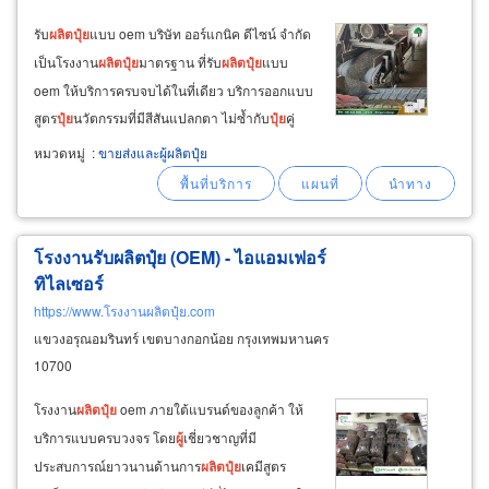
รับ
ผลิต
ปุ๋ย
แบบ oem บริษัท ออร์แกนิค ดีไซน์ จำกัด
เป็นโรงงาน
ผลิต
ปุ๋ย
มาตรฐาน ที่รับ
ผลิต
ปุ๋ย
แบบ
oem ให้บริการครบจบได้ในที่เดียว บริการออกแบบ
สูตร
ปุ๋ย
นวัตกรรมที่มีสีสันแปลกตา ไม่ซ้ำกับ
ปุ๋ย
คู่
แข่งในตลาด รับแกะสูตร
ปุ๋ย
ตามต้องการ ทั้ง
ปุ๋ย
น้ำ
หมวดหมู่
:
ขายส่งและผู้ผลิตปุ๋ย
ปุ๋ย
ผง
ปุ๋ย
เม็ด
ปุ๋ย
เม็ดฟู่
ปุ๋ย
ละลายช้า
ปุ๋ย
ชีวภัณฑ์
ปุ๋ย
ช่วยย่อยสลาย
โรงงานรับผลิตปุ๋ย (OEM) - ไอแอมเฟอร์
ทิไลเซอร์
https://www.โรงงานผลิตปุ๋ย.com
แขวงอรุณอมรินทร์ เขตบางกอกน้อย กรุงเทพมหานคร
10700
โรงงาน
ผลิต
ปุ๋ย
oem ภายใต้แบรนด์ของลูกค้า ให้
บริการแบบครบวงจร โดย
ผู้
เชี่ยวชาญที่มี
ประสบการณ์ยาวนานด้านการ
ผลิต
ปุ๋ย
เคมีสูตร