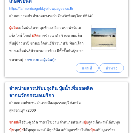
เกษตรยนต์
https://farmerricegold.yellowpages.co.th
ตำบลบางระกำ อำเภอบางระกำ จังหวัดพิษณุโลก 65140
ผู้
ผลิต
เมล็ดพันธุ์ควบคุมข้าวเปลือก ตรา ฟาร์มเม
อร์ส ไรซ์ โกลด์
ผลิต
จากข้าวนาดำ ร้านขายเมล็ด
พันธุ์ข้าวนาปี ขายเมล็ดพันธุ์ข้าวนาปรัง พิษณุโลก
ขายเมล็ดพันธุ์ข้าวกรมการข้าว มีทั้งชั้นพันธุ์ขยาย
และ
ชั้นพันธุ์ ราคาถูก เช่น เมล็ดพันธุ์ข้าวหอมมะลิ
หมวดหมู่
:
ขายส่งและผู้ผลิตปุ๋ย
105, เมล็ดพันธุ์ข้าวพิษณุโลก80, เมล็ดพันธุ์ข้าว
กข.57, กข.49
จำหน่ายสารปรับปรุงดิน ปุ๋ยน้ำเพิ่มผลผลิต
จากนวัตกรรมอเมริกา
ตำบลดอนกำยาน อำเภอเมืองสุพรรณบุรี จังหวัด
สุพรรณบุรี 72000
ขายส่ง
ไอริน-ฟูลวิค ราคาโรงงาน จำหน่ายหัวผสม
ปุ๋ย
สูตรเด็ดผสมได้กับทุก
ปุ๋ย
ทุก
ปุ๋ย
ได้ทุกสูตรผสมได้ทุกยี่ห้อ แก้ปัญหาข้าวไม่กิน
ปุ๋ย
แก้ปัญหาข้าว