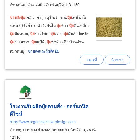
ตำบลนิคม อำเภอสตึก จังหวัดบุรีรัมย์ 31150
ขายส่ง
ปุ๋ย
เคมี ราคาถูก บุรีรัมย์ ขาย
ปุ๋ย
เคมี อะโก
รเฟต บุรีรัมย์ ตราหัววัวคันไถ
ปุ๋ย
ข้าว
ปุ๋ย
ดินเหนียว
ปุ๋ย
ดินทราย,
ปุ๋ย
ข้าวโพด,
ปุ๋ย
อ้อย,
ปุ๋ย
มันสำปะหลัง,
ปุ๋ย
ยางพารา,
ปุ๋ย
ผลไม้,
ปุ๋ย
พืชผัก สตึก บ้านด่าน
บุรีรัมย์ ขาย
ปุ๋ย
ตรากระต่าย ตรามงกุฎ
ปุ๋ย
ยาร่า
ปุ๋ย
หมวดหมู่
:
ขายส่งและผู้ผลิตปุ๋ย
ทิพย์ ตรารถเกษตร
โรงงานรับผลิตปุ๋ยตามสั่ง - ออร์แกนิค
ดีไซน์
https://www.organicfertilizerdesign.com
ตำบลคูบางหลวง อำเภอลาดหลุมแก้ว จังหวัดปทุมธานี
12140