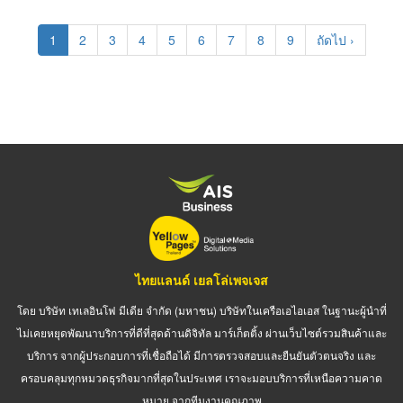
Pagination
Current
1
Page
2
Page
3
Page
4
Page
5
Page
6
Page
7
Page
8
Page
9
Next
ถัดไป ›
page
page
ไทยแลนด์ เยลโล่เพจเจส
โดย บริษัท เทเลอินโฟ มีเดีย จำกัด (มหาชน) บริษัทในเครือเอไอเอส ในฐานะผู้นำที่
ไม่เคยหยุดพัฒนาบริการที่ดีที่สุดด้านดิจิทัล มาร์เก็ตติ้ง ผ่านเว็บไซต์รวมสินค้าและ
บริการ จากผู้ประกอบการที่เชื่อถือได้ มีการตรวจสอบและยืนยันตัวตนจริง และ
ครอบคลุมทุกหมวดธุรกิจมากที่สุดในประเทศ เราจะมอบบริการที่เหนือความคาด
หมาย จากทีมงานคุณภาพ