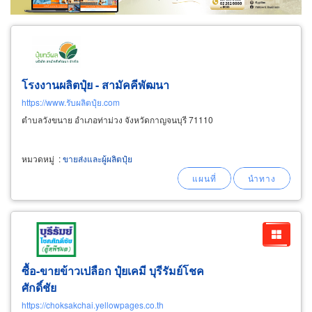
โรงงานผลิตปุ๋ย - สามัคคีพัฒนา
https://www.รับผลิตปุ๋ย.com
ตำบลวังขนาย อำเภอท่าม่วง จังหวัดกาญจนบุรี 71110
หมวดหมู่
:
ขายส่งและผู้ผลิตปุ๋ย
ซื้อ-ขายข้าวเปลือก ปุ๋ยเคมี บุรีรัมย์โชค
ศักดิ์ชัย
https://choksakchai.yellowpages.co.th