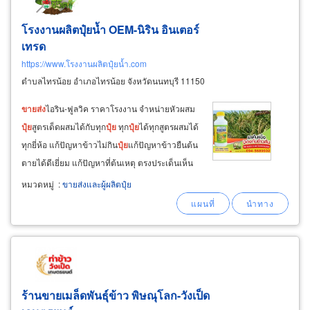
โรงงานผลิตปุ๋ยน้ำ OEM-นิริน อินเตอร์
เทรด
https://www.โรงงานผลิตปุ๋ยน้ำ.com
ตำบลไทรน้อย อำเภอไทรน้อย จังหวัดนนทบุรี 11150
ขายส่ง
ไอริน-ฟูลวิค ราคาโรงงาน จำหน่ายหัวผสม
ปุ๋ย
สูตรเด็ดผสมได้กับทุก
ปุ๋ย
ทุก
ปุ๋ย
ได้ทุกสูตรผสมได้
ทุกยี่ห้อ แก้ปัญหาข้าวไม่กิน
ปุ๋ย
แก้ปัญหาข้าวยืนต้น
ตายได้ดีเยี่ยม แก้ปัญหาที่ต้นเหตุ ตรงประเด็นเห็น
ผลไวใช้เงินไม่มาก ปรับน้ำปรุงดินช่วยรากสร้างต้น
หมวดหมู่
:
ขายส่งและผู้ผลิตปุ๋ย
เริ่มแก้ตั้งแต่ข้าวเล็กนะครับ ข้าวใหญ่แล้วปลายมือ
รวงข้าวจะไม่ดีไม่เข้าเนื้อ
ร้านขายเมล็ดพันธุ์ข้าว พิษณุโลก-วังเป็ด