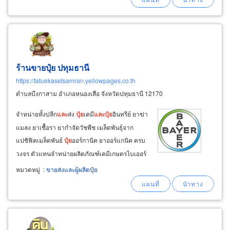
ร้านขายปุ๋ย ปทุมธานี
https://tatuekasetsamran.yellowpages.co.th
ตำบลบึงกาสาม อำเภอหนองเสือ จังหวัดปทุมธานี 12170
จำหน่ายทั้งปลีก
และ
ส่ง
ปุ๋ย
เคมี
และ
ปุ๋ย
อินทรีย์ ยาฆ่า
แมลง ยาเชื้อรา ยากำจัดวัชพืช เมล็ดพันธุ์จาก
แปซิฟิคเมล็ดพันธ์
ปุ๋ย
ออร์กานิค ยาออร์แกนิค ครบ
วงจร ตัวแทนจำหน่ายผลิตภัณฑ์เคมีเกษตรไบเออร์
บีเอเอสเอฟ
ปุ๋ย
เรือใบไข่มุก
ปุ๋ย
ยาร่า ตราม้า สปิริต
หมวดหมู่
:
ขายส่งและผู้ผลิตปุ๋ย
อะโกร, ตราแอทลาส, ตราสิงห์เทพ, ตราหมูดอลล่า
ร์, ตราสิงโตบินเหยียบโลก