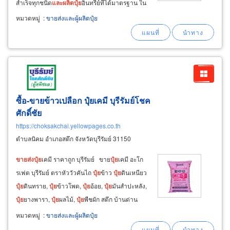
สำเร็จทุกชนิด
และ
ผลิต
ปุ๋ย
อินทรีย์ที่ได้มาตรฐาน ใน
รูปแบบ
ปุ๋ย
เม็ด
ปุ๋ย
น้ำ
ปุ๋ย
ผง ทุกชนิด
ผลิต
ปุ๋ย
ธาตุ
หมวดหมู่
:
ขายส่งและผู้ผลิตปุ๋ย
อาหารพืช ทั้งธาตุหลัก
และ
ผลิต
ปุ๋ย
ธาตุรอง รูปแบบ
ปุ๋ย
เม็ด
ปุ๋ย
น้ำ
ปุ๋ย
ผง ทุกชนิด
ซื้อ-ขายข้าวเปลือก ปุ๋ยเคมี บุรีรัมย์โชค
ศักดิ์ชัย
https://choksakchai.yellowpages.co.th
ตำบลนิคม อำเภอสตึก จังหวัดบุรีรัมย์ 31150
ขายส่ง
ปุ๋ย
เคมี ราคาถูก บุรีรัมย์ ขาย
ปุ๋ย
เคมี อะโก
รเฟต บุรีรัมย์ ตราหัววัวคันไถ
ปุ๋ย
ข้าว
ปุ๋ย
ดินเหนียว
ปุ๋ย
ดินทราย,
ปุ๋ย
ข้าวโพด,
ปุ๋ย
อ้อย,
ปุ๋ย
มันสำปะหลัง,
ปุ๋ย
ยางพารา,
ปุ๋ย
ผลไม้,
ปุ๋ย
พืชผัก สตึก บ้านด่าน
บุรีรัมย์ ขาย
ปุ๋ย
ตรากระต่าย ตรามงกุฎ
ปุ๋ย
ยาร่า
ปุ๋ย
หมวดหมู่
:
ขายส่งและผู้ผลิตปุ๋ย
ทิพย์ ตรารถเกษตร