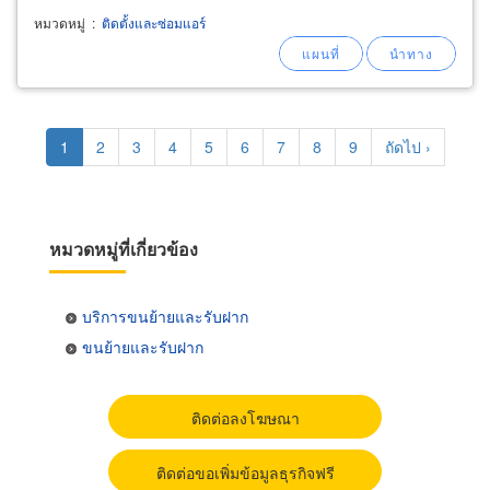
ให้เหมาะสมกับขนาดห้อง) รวมถึงแอร์ inverter
หมวดหมู่
:
ติดตั้งและซ่อมแอร์
ประหยัดพลังงาน พร้อมรับประกันศูนย์ มีให้เลือกทั้ง
แบบแอร์ติดผนัง
Pagination
Current
1
Page
2
Page
3
Page
4
Page
5
Page
6
Page
7
Page
8
Page
9
Next
ถัดไป ›
page
page
หมวดหมู่ที่เกี่ยวข้อง
บริการขนย้ายและรับฝาก
ขนย้ายและรับฝาก
ติดต่อลงโฆษณา
ติดต่อขอเพิ่มข้อมูลธุรกิจฟรี