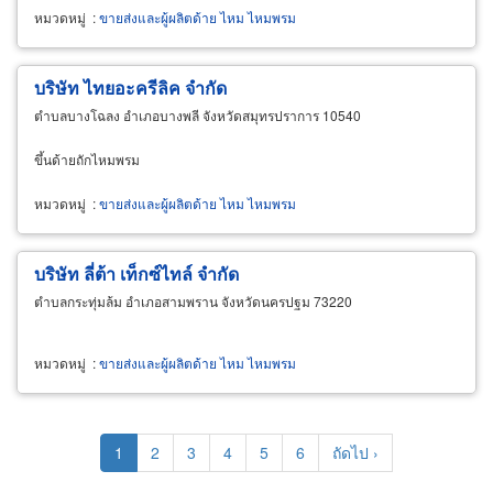
หมวดหมู่
:
ขายส่งและผู้ผลิตด้าย ไหม ไหมพรม
บริษัท ไทยอะครีลิค จำกัด
ตำบลบางโฉลง อำเภอบางพลี จังหวัดสมุทรปราการ 10540
ขึ้นด้ายถักไหมพรม
หมวดหมู่
:
ขายส่งและผู้ผลิตด้าย ไหม ไหมพรม
บริษัท ลี่ต้า เท็กซ์ไทล์ จำกัด
ตำบลกระทุ่มล้ม อำเภอสามพราน จังหวัดนครปฐม 73220
หมวดหมู่
:
ขายส่งและผู้ผลิตด้าย ไหม ไหมพรม
Pagination
Current
1
Page
2
Page
3
Page
4
Page
5
Page
6
Next
ถัดไป ›
page
page