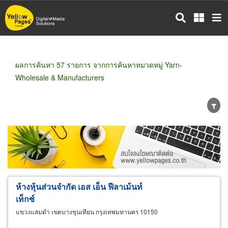
ข้าม
ไป
ยัง
เนื้อหา
หลัก
ผลการค้นหา 57 รายการ จากการค้นหาหมวดหมู่ Yarn-
Wholesale & Manufacturers
ขายส่ง
ขายปลีก
ผู้ผลิต
ตัวแทนจัดจำหน่าย
ผู้ส่งออก/นำเข้า
ธุรกิจบริการ
ห้างหุ้นส่วนจำกัด เอส เอ็น ฟีลาเม้นท์
เท็กซ์
แขวงแสมดำ เขตบางขุนเทียน กรุงเทพมหานคร 10150