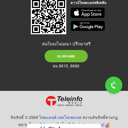
ดาวน์โหลดแอปพลิเคชัน
สนใจลงโฆษณา ปรึกษาฟรี
02-262-8888
ต่อ 8615, 8686
ลิขสิทธิ์ © 2569
ไทยแลนด์ เยลโล่เพจเจส
สงวนลิขสิทธิ์ตามกฏ
หมาย โดย
บริษัท เทเลอินโฟ มีเดีย จำกัด (มหาชน)