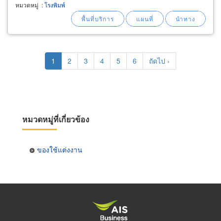
ระบบออฟเซ็ท 4 สี 08-5698-2814, 0-3867-1297
หมวดหมู่
:
โรงพิมพ์
รับพิมพ์ โปสเตอร์สี่สี แผ่นพับ ใบปลิว แผ่นพับ
Pagination
Current
1
Page
2
Page
3
Page
4
Page
5
Page
6
Next
ถัดไป ›
page
page
หมวดหมู่ที่เกี่ยวข้อง
ของใช้แต่งงาน