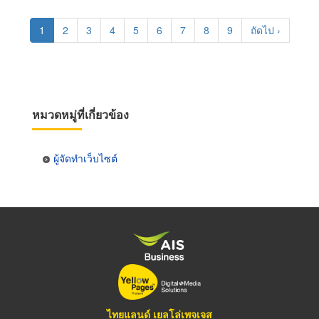
Pagination
Current
1
Page
2
Page
3
Page
4
Page
5
Page
6
Page
7
Page
8
Page
9
Next
ถัดไป ›
page
page
หมวดหมู่ที่เกี่ยวข้อง
ผู้จัดทำเว็บไซต์
ไทยแลนด์ เยลโล่เพจเจส