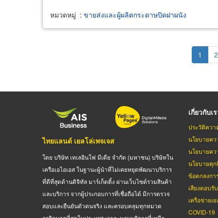
หมวดหมู่
:
ขายส่งและผู้ผลิตกระดาษปิดฝาผนัง
Pagination
Curren
1
P
2
page
เกี่ยวกับเ
ประวัติควา
นโยบายควา
ไทยแลนด์ เยลโล่เพจเจส
นโยบายควา
โดย บริษัท เทเลอินโฟ มีเดีย จำกัด (มหาชน) บริษัทใน
นโยบายคุกกี
เครือเอไอเอส ในฐานะผู้นำที่ไม่เคยหยุดพัฒนาบริการ
ข้อตกลงกา
ที่ดีที่สุดด้านดิจิทัล มาร์เก็ตติ้ง ผ่านเว็บไซต์รวมสินค้า
เสียงตอบรั
และบริการ จากผู้ประกอบการที่เชื่อถือได้ มีการตรวจ
เครือข่ายเย
สอบและยืนยันตัวตนจริง และครอบคลุมทุกหมวด
COVID-19
ธุรกิจมากที่สุดในประเทศ เราจะมอบบริการที่เหนือ