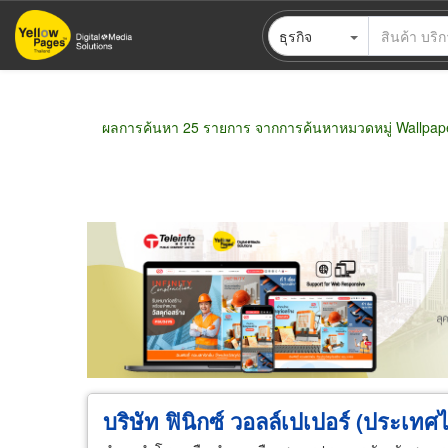
ข้าม
ธุรกิจ
ไป
ยัง
เนื้อหา
หลัก
ผลการค้นหา 25 รายการ จากการค้นหาหมวดหมู่ Wallpap
ขายส่ง
ขายปลีก
ผู้ผลิต
ตัวแทนจัดจำห
บริษัท ฟินิกซ์ วอลล์เปเปอร์ (ประเทศ