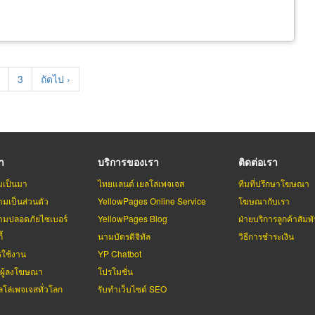
t
age
Page
3
Next
ถัดไป ›
page
รา
บริการของเรา
ติดต่อเรา
มเป็นมา
ไทยแลนด์ เยลโล่เพจเจส
ทีมที่ปรึกษาโฆษณา
มเป็นส่วนตัว
YellowPages Online Service
โฆษณากับเรา
มปลอดภัยไซเบอร์
YellowPages Blog
ฝ่ายบริการลูกค้าสัมพั
้
นามบัตรดิจิทัล
วิธีการชำระเงิน
รใช้งาน
YP Chatbot
บผู้ลงโฆษณา
โปรโมชั่น
ลโล่เพจเจสทั่วโลก
รับทำเว็บไซต์ SEO