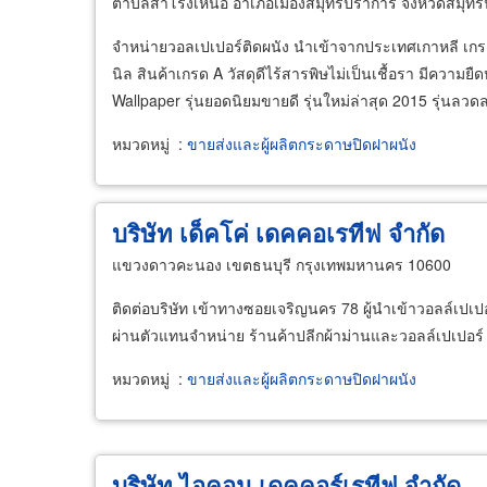
ตำบลสำโรงเหนือ อำเภอเมืองสมุทรปราการ จังหวัดสมุท
จำหน่ายวอลเปเปอร์ติดผนัง นำเข้าจากประเทศเกาหลี เกรดพ
นิล สินค้าเกรด A วัสดุดีไร้สารพิษไม่เป็นเชื้อรา มีความยื
Wallpaper รุ่นยอดนิยมขายดี รุ่นใหม่ล่าสุด 2015 รุ่นลว
หมวดหมู่
:
ขายส่งและผู้ผลิตกระดาษปิดฝาผนัง
บริษัท เด็คโค่ เดคคอเรทีฟ จำกัด
แขวงดาวคะนอง เขตธนบุรี กรุงเทพมหานคร 10600
ติดต่อบริษัท เข้าทางซอยเจริญนคร 78 ผู้นำเข้าวอลล์เป
ผ่านตัวแทนจำหน่าย ร้านค้าปลีกผ้าม่านและวอลล์เปเปอร
หมวดหมู่
:
ขายส่งและผู้ผลิตกระดาษปิดฝาผนัง
บริษัท ไอคอน เดคคอร์เรทีฟ จำกัด