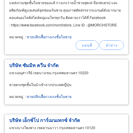
แหล่งรวมชุดชั้นในชายของแท้ กางเกงว่ายน้ำชายสุดเท่ จ๊อกสแตรป และ
ผลิตภัณฑ์ดูแลเสนห์จุดซ่อนเร้นชาย คุณภาพคัดสรรจากแบรนด์ดังมากมาย
ตอบสนองไลฟ์สไตล์หนุ่มเมโทรทุกวัน ติดตามเราได้ที่ Facebook
: https://www.facebook.com/morchstore, Line ID : @MORCHSTORE
ติดต่อแผนกบริการลูกค้าโทร 08-5039-5424 และ&nbsp
หมวดหมู่
:
ขายปลีกเสื้อกางเกงชั้นในชาย
บริษัท ซัมมิท ควีน จำกัด
แขวงอนุสาวรีย์ เขตบางเขน กรุงเทพมหานคร 10220
ขายตรงชุดชั้นในนำเข้าจากประเทศญี่ปุ่น
หมวดหมู่
:
ขายปลีกเสื้อกางเกงชั้นในชาย
บริษัท เอ็กซ์โป การ์เมนเทกซ์ จำกัด
แขวงบางโพงพาง เขตยานนาวา กรุงเทพมหานคร 10120