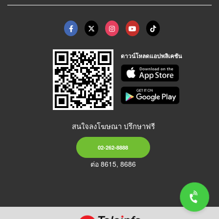
ดาวน์โหลดแอปพลิเคชัน
สนใจลงโฆษณา ปรึกษาฟรี
02-262-8888
ต่อ 8615, 8686