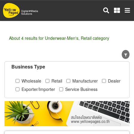
Skip
to
main
content
About 4 results for Underwear-Men's, Retail category
Business Type
Wholesale
Retail
Manufacturer
Dealer
Exporter/Importer
Service Business