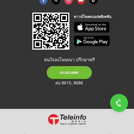
ดาวน์โหลดแอปพลิเคชัน
สนใจลงโฆษณา ปรึกษาฟรี
02-262-8888
ต่อ 8615, 8686