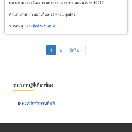
แขวงสามวาตะวันตก เขตคลองสามวา กรุงเทพมหานคร 10510
ตัวแทนจำหน่ายหมึกปริ้นเตอร์ ทุกรุ่น ทุกยี่ห้อ
หมวดหมู่
:
ผงหมึกสำหรับพิมพ์
Pagination
Current
1
Page
2
Next
ถัดไป ›
page
page
หมวดหมู่ที่เกี่ยวข้อง
ผงหมึกสำหรับพิมพ์