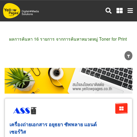
ข้าม
ไป
ยัง
เนื้อหา
หลัก
ผลการค้นหา 16 รายการ จากการค้นหาหมวดหมู่ Toner for Print
ขายส่ง
ขายปลีก
ผู้ผลิต
ตัวแทนจัดจำหน่าย
ผู้ส่งออก/นำเข้า
ธุรกิจบริการ
เครื่องถ่ายเอกสาร อยุธยา ซัพพลาย แอนด์
เซอร์วิส